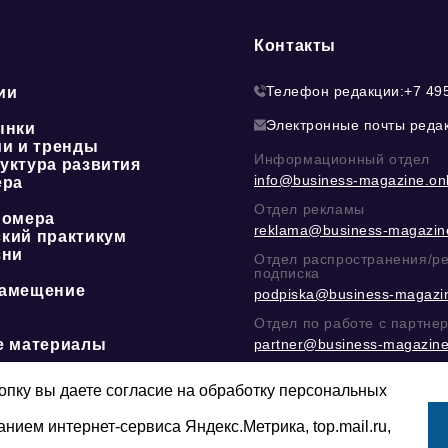
Контакты
Телефон редакции:
+7 49
ии
Электронные почты реда
ынки
ии и тренды
Информационный отдел
уктура развития
info@business-magazine.onl
ера
Отдел рекламы
номера
reklama@business-magazine
кий практикум
зни
Отдел распространения/р
подписка
амещение
podpiska@business-magazin
Отдел по работе с партне
е материалы
partner@business-magazine
Написать директору в тел
@mazov
или
MAX
пку вы даете согласие на обработку персональных
Этическая политика
анием интернет-сервиса Яндекс.Метрика, top.mail.ru,