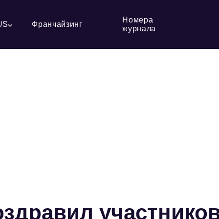
Номера
US
Франчайзинг
журнала
здравил участнико