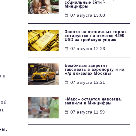
социальные сети -
Минцифры
07 августа 13:00
Золото на пятничных торгах
котируется на отметке 4290
USD за тройскую унцию
07 августа 12:23
Бомбилам запретят
таксовать в аэропорту и на
ж/д вокзалах Москвы
и в
07 августа 12:21
«Макс» остается навсегда,
 об
заявили в Минцифры
т.
07 августа 11:59
ны.