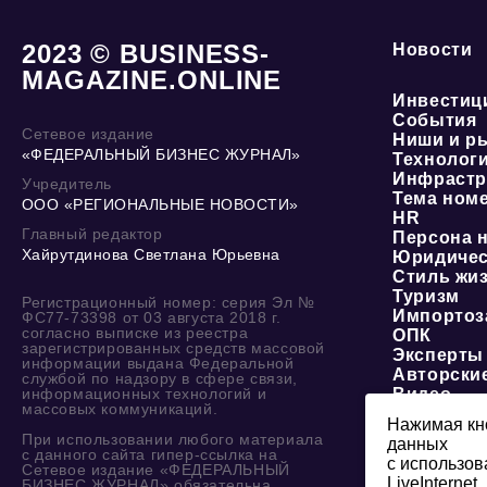
2023 © BUSINESS-
Новости
MAGAZINE.ONLINE
Инвестиц
События
Сетевое издание
Ниши и р
«ФЕДЕРАЛЬНЫЙ БИЗНЕС ЖУРНАЛ»
Технолог
Инфрастр
Учредитель
Тема ном
ООО «РЕГИОНАЛЬНЫЕ НОВОСТИ»
HR
Главный редактор
Персона 
Хайрутдинова Светлана Юрьевна
Юридичес
Стиль жи
Туризм
Регистрационный номер: серия Эл №
Импортоз
ФС77-73398 от 03 августа 2018 г.
согласно выписке из реестра
ОПК
зарегистрированных средств массовой
Эксперты
информации выдана Федеральной
Авторски
службой по надзору в сфере связи,
информационных технологий и
Видео
массовых коммуникаций.
Нажимая кно
При использовании любого материала
данных
О журнале
с данного сайта гипер-ссылка на
с использов
Сетевое издание «ФЕДЕРАЛЬНЫЙ
изданий
LiveInternet.
БИЗНЕС ЖУРНАЛ» обязательна.