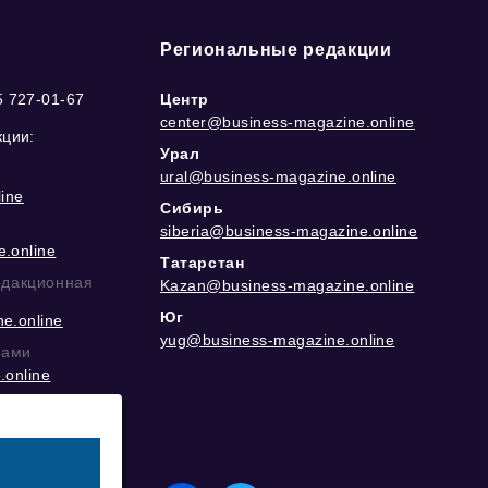
Региональные редакции
5 727-01-67
Центр
center@business-magazine.online
кции:
Урал
ural@business-magazine.online
ine
Сибирь
siberia@business-magazine.online
.online
Татарстан
едакционная
Kazan@business-magazine.online
Юг
e.online
yug@business-magazine.online
рами
.online
еграм