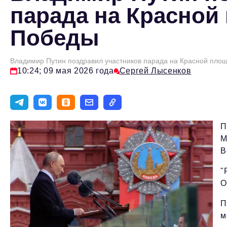
парада на Красной
Победы
Владимир Путин поздравил участников парада на Красной пло
10:24; 09 мая 2026 года
Сергей Лысенков
П
М
В
"
О
П
м