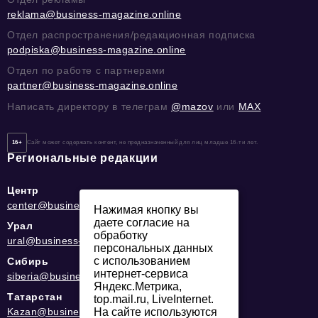
reklama@business-magazine.online
Отдел распространения/редакционная подписка
podpiska@business-magazine.online
Отдел по работе с партнерами
partner@business-magazine.online
Написать директору в телеграм
@mazov
или
MAX
16+
Сайт может содержать контент, не предназначенный для лиц младше 16-ти лет.
Региональные редакции
Центр
center@business-magazine.online
Нажимая кнопку вы
даете согласие на
Урал
обработку
ural@business-magazine.online
персональных данных
с использованием
Сибирь
интернет-сервиса
siberia@business-magazine.online
Яндекс.Метрика,
Татарстан
top.mail.ru, LiveInternet.
Kazan@business-magazine.online
На сайте используются