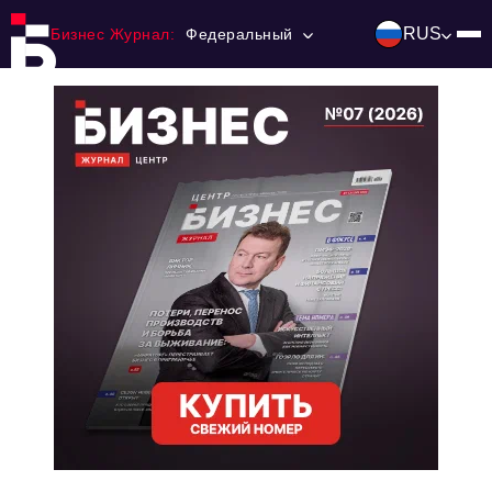
RUS
Бизнес Журнал:
Федеральный
Главная
Франчайзинг
Номера журнала
Контакты
Категории:
Инвестиции
События
Ниши и рынки
Технологии и тренды
Инфраструктура развития