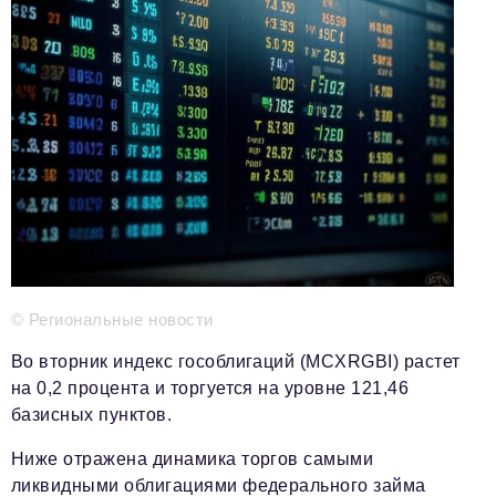
Телефон редакции:
+7 495 727-01-67
Электронные почты редакции:
Информационный отдел
info@business-magazine.online
Отдел рекламы
reklama@business-magazine.online
Отдел распространения/редакционная подписка
podpiska@business-magazine.online
Отдел по работе с партнерами
partner@business-magazine.online
© Региональные новости
Во вторник индекс гособлигаций (MCXRGBI) растет
на 0,2 процента и торгуется на уровне 121,46
базисных пунктов.
Ниже отражена динамика торгов самыми
ликвидными облигациями федерального займа