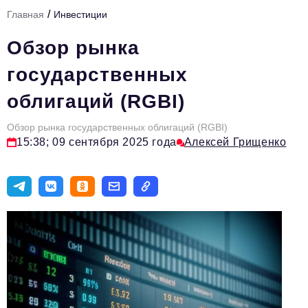
/
Главная
Инвестиции
Тема номера
Обзор рынка
HR
государственных
Персона номера
облигаций (RGBI)
Юридический практикум
Обзор рынка государственных облигаций (RGBI)
Стиль жизни
15:38; 09 сентября 2025 года
Алексей Грищенко
Туризм
Импортозамещение
ОПК
Эксперты
Авторские материалы
Видео