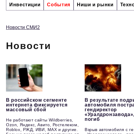
Инвестиции
События
Ниши и рынки
Техн
Новости СМИ2
Новости
В российском сегменте
В результате под
интернета фиксируется
автомобиля постр
массовый сбой
гендиректор
«Уралдронзавода»
погиб
Не работают сайты Wildberries,
Ozon, Яндекс, Авито, Ростелеком,
Roblox, РЖД, ИВИ, MAX и другие.
Взрыв автомобиля с г