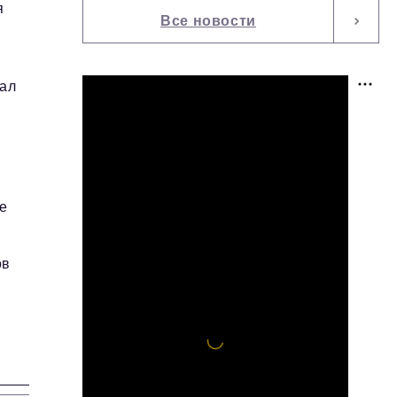
я
Все новости
рал
е
ов
и