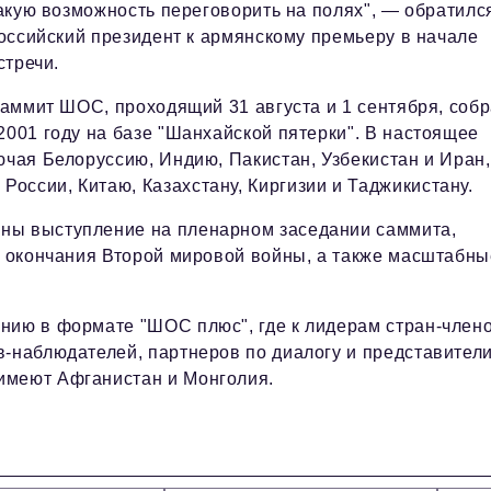
акую возможность переговорить на полях", — обратилс
оссийский президент к армянскому премьеру в начале
стречи.
аммит ШОС, проходящий 31 августа и 1 сентября, соб
2001 году на базе "Шанхайской пятерки". В настоящее
ючая Белоруссию, Индию, Пакистан, Узбекистан и Иран,
оссии, Китаю, Казахстану, Киргизии и Таджикистану.
ны выступление на пленарном заседании саммита,
ия окончания Второй мировой войны, а также масштабны
нию в формате "ШОС плюс", где к лидерам стран-член
в-наблюдателей, партнеров по диалогу и представител
имеют Афганистан и Монголия.