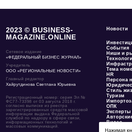
2023 © BUSINESS-
Новости
MAGAZINE.ONLINE
Инвестиц
События
Сетевое издание
Ниши и р
«ФЕДЕРАЛЬНЫЙ БИЗНЕС ЖУРНАЛ»
Технолог
Инфрастр
Учредитель
Тема ном
ООО «РЕГИОНАЛЬНЫЕ НОВОСТИ»
HR
Главный редактор
Персона 
Хайрутдинова Светлана Юрьевна
Юридичес
Стиль жи
Туризм
Регистрационный номер: серия Эл №
Импортоз
ФС77-73398 от 03 августа 2018 г.
согласно выписке из реестра
ОПК
зарегистрированных средств массовой
Эксперты
информации выдана Федеральной
Авторски
службой по надзору в сфере связи,
информационных технологий и
Видео
массовых коммуникаций.
Нажимая кно