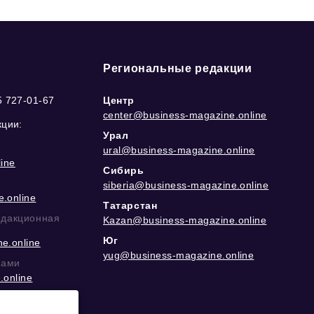
Региональные редакции
5 727-01-67
Центр
center@business-magazine.online
кции:
Урал
ural@business-magazine.online
ine
Сибирь
siberia@business-magazine.online
.online
Татарстан
едакционная
Kazan@business-magazine.online
Юг
e.online
yug@business-magazine.online
рами
.online
еграм