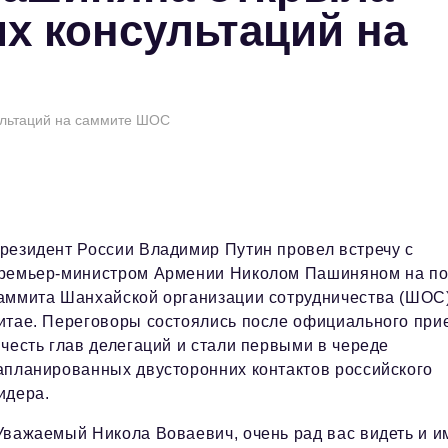
х консультаций на
ультаций на саммите ШОС
резидент России Владимир Путин провел встречу с
ремьер-министром Армении Николом Пашиняном на п
аммита Шанхайской организации сотрудничества (ШОС)
итае. Переговоры состоялись после официального при
 честь глав делегаций и стали первыми в череде
апланированных двусторонних контактов российского
идера.
Уважаемый Никола Воваевич, очень рад вас видеть и и