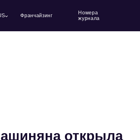
Номера
US
Франчайзинг
журнала
Пашиняна открыла