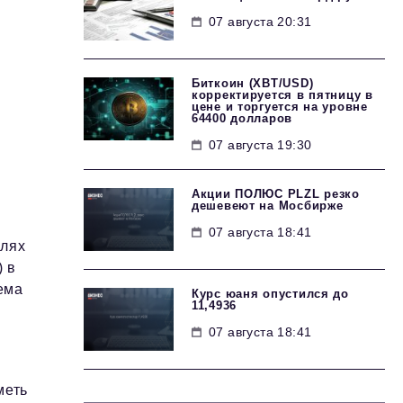
07 августа 20:31
Биткоин (XBT/USD)
корректируется в пятницу в
цене и торгуется на уровне
64400 долларов
07 августа 19:30
Акции ПОЛЮС PLZL резко
дешевеют на Мосбирже
07 августа 18:41
олях
 в
ема
Курс юаня опустился до
11,4936
07 августа 18:41
меть