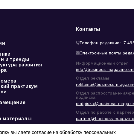
Контакты
Телефон редакции:
+7 49
ии
Электронные почты реда
ынки
ии и тренды
Информационный отдел
уктура развития
info@business-magazine.onl
ера
Отдел рекламы
номера
reklama@business-magazine
кий практикум
зни
Отдел распространения/р
подписка
амещение
podpiska@business-magazin
Отдел по работе с партне
е материалы
partner@business-magazine
Написать директору в тел
@mazov
или
MAX
пку вы даете согласие на обработку персональных