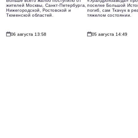
Больше всего жалоб поступило от
«Уралдронзавода» про
жителей Москвы, Санкт-Петербурга,
поселке Большой Исто
Нижегородской, Ростовской и
погиб, сам Ткачук в р
Тюменской областей.
тяжелом состоянии.
06 августа 13:58
05 августа 14:49