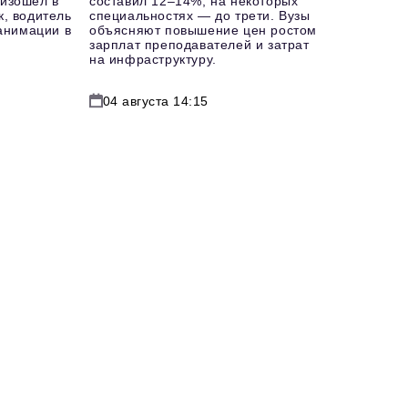
изошел в
составил 12–14%, на некоторых
к, водитель
специальностях — до трети. Вузы
еанимации в
объясняют повышение цен ростом
зарплат преподавателей и затрат
на инфраструктуру.
04 августа 14:15