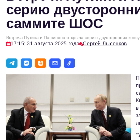
серию двусторонни
саммите ШОС
Встреча Путина и Пашиняна открыла серию двусторонних конс
17:15; 31 августа 2025 года
Сергей Лысенков
П
п
с
К
в
з
л
"