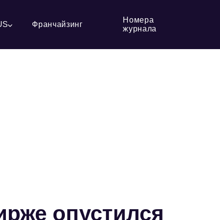
Номера
US
Франчайзинг
журнала
ирже опустился