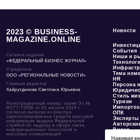
2023 © BUSINESS-
Новости
MAGAZINE.ONLINE
Инвестиц
События
Сетевое издание
Ниши и р
«ФЕДЕРАЛЬНЫЙ БИЗНЕС ЖУРНАЛ»
Технолог
Инфрастр
Учредитель
Тема ном
ООО «РЕГИОНАЛЬНЫЕ НОВОСТИ»
HR
Главный редактор
Персона 
Хайрутдинова Светлана Юрьевна
Юридичес
Стиль жи
Туризм
Регистрационный номер: серия Эл №
Импортоз
ФС77-73398 от 03 августа 2018 г.
согласно выписке из реестра
ОПК
зарегистрированных средств массовой
Эксперты
информации выдана Федеральной
Авторски
службой по надзору в сфере связи,
информационных технологий и
Видео
массовых коммуникаций.
Нажимая кно