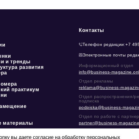
Контакты
Телефон редакции:
+7 49
ии
Электронные почты реда
ынки
ии и тренды
Информационный отдел
уктура развития
info@business-magazine.onl
ера
Отдел рекламы
номера
reklama@business-magazine
кий практикум
зни
Отдел распространения/р
подписка
амещение
podpiska@business-magazin
Отдел по работе с партне
е материалы
partner@business-magazine
Написать директору в тел
@mazov
или
MAX
пку вы даете согласие на обработку персональных