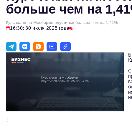
больше чем на 1,4
Курс юаня на Мосбирже опустился больше чем на 1,41%
16:30; 30 июля 2025 года
Б
К
С
п
в
б
н
и
©