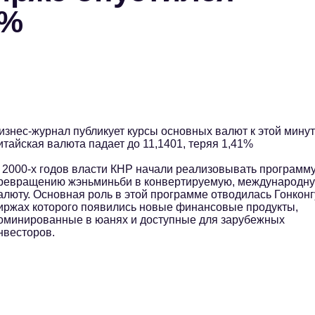
1%
изнес-журнал публикует курсы основных валют к этой минут
итайская валюта падает до 11,1401, теряя 1,41%
 2000-х годов власти КНР начали реализовывать программу
ревращению жэньминьби в конвертируемую, международн
алюту. Основная роль в этой программе отводилась Гонконгу
иржах которого появились новые финансовые продукты,
оминированные в юанях и доступные для зарубежных
нвесторов.