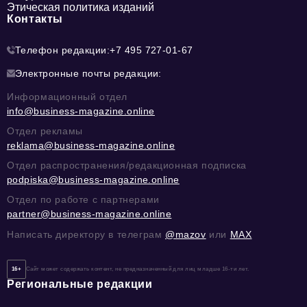
Этическая политика изданий
Контакты
Телефон редакции:
+7 495 727-01-67
Электронные почты редакции:
Информационный отдел
info@business-magazine.online
Отдел рекламы
reklama@business-magazine.online
Отдел распространения/редакционная подписка
podpiska@business-magazine.online
Отдел по работе с партнерами
partner@business-magazine.online
Написать директору в телеграм
@mazov
или
MAX
16+
Сайт может содержать контент, не предназначенный для лиц младше 16-ти лет.
Региональные редакции