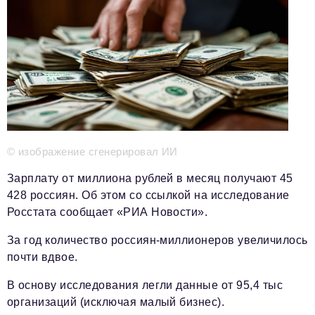
Телефон редакции:
+7 495 727-01-67
Электронные почты редакции:
Информационный отдел
info@business-magazine.online
Отдел рекламы
reklama@business-magazine.online
Отдел распространения/редакционная подписка
podpiska@business-magazine.online
© изображение сгенерировал ИИ
Отдел по работе с партнерами
partner@business-magazine.online
Зарплату от миллиона рублей в месяц получают 45
428 россиян. Об этом со ссылкой на исследование
Росстата сообщает «РИА Новости».
За год количество россиян-миллионеров увеличилось
почти вдвое.
В основу исследования легли данные от 95,4 тыс
организаций (исключая малый бизнес).