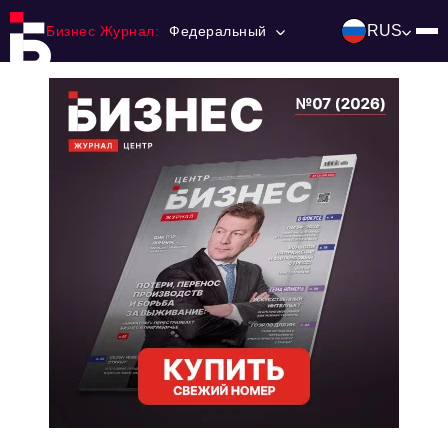
RUS
Бизнес Журнал:
Федеральный
Главная
Франчайзинг
Номера журнала
Контакты
Категории:
Инвестиции
События
Ниши и рынки
Технологии и тренды
Инфраструктура развития