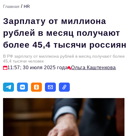
/
Главная
HR
Тема номера
Зарплату от миллиона
HR
рублей в месяц получают
Персона номера
более 45,4 тысячи россиян
Юридический практикум
В РФ зарплату от миллиона рублей в месяц получают более
Стиль жизни
45,4 тысячи человек
11:57; 30 июля 2025 года
Ольга Каштенкова
Туризм
Импортозамещение
ОПК
Эксперты
Авторские материалы
Видео