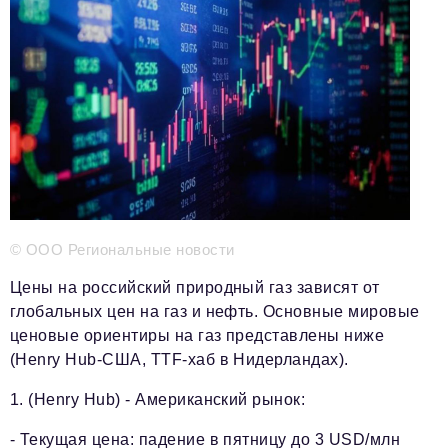
Телефон редакции:
+7 495 727-01-67
Электронные почты редакции:
Информационный отдел
info@business-magazine.online
Отдел рекламы
reklama@business-magazine.online
Отдел распространения/редакционная подписка
podpiska@business-magazine.online
Отдел по работе с партнерами
© ООО Региональные новости
partner@business-magazine.online
Цены на российский природный газ зависят от
глобальных цен на газ и нефть. Основные мировые
ценовые ориентиры на газ представлены ниже
(Henry Hub-США, TTF-хаб в Нидерландах).
1. (Henry Hub) - Американский рынок:
- Текущая цена: падение в пятницу до 3 USD/млн