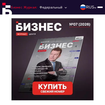
RUS
Бизнес Журнал:
Федеральный
Главная
Франчайзинг
Номера журнала
Контакты
Категории:
Инвестиции
События
Ниши и рынки
Технологии и тренды
Инфраструктура развития