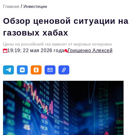
/
Главная
Инвестиции
Тема номера
Обзор ценовой ситуации на
HR
газовых хабах
Персона номера
Цены на российский газ зависят от мировых котировок
Юридический практикум
19:19; 22 мая 2026 года
Грищенко Алексей
Стиль жизни
Туризм
Импортозамещение
ОПК
Эксперты
Авторские материалы
Видео