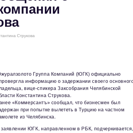
 компании
ова
тантина Струкова
журалзолото Группа Компаний (ЮГК) официально
провергла информацию о задержании своего основног
ладельца, вице-спикера Заксобрания Челябинской
бласти Константина Струкова.
анее «Коммерсантъ» сообщал, что бизнесмен был
адержан при попытке вылететь в Турцию на частном
амолете из Челябинска.
 заявлении ЮГК, направленном в РБК, подчеркивается