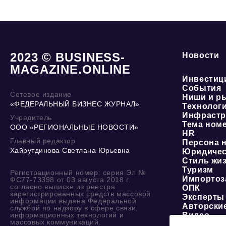
2023 © BUSINESS-
Новости
MAGAZINE.ONLINE
Инвестиц
События
Сетевое издание
Ниши и р
«ФЕДЕРАЛЬНЫЙ БИЗНЕС ЖУРНАЛ»
Технолог
Инфрастр
Учредитель
Тема ном
ООО «РЕГИОНАЛЬНЫЕ НОВОСТИ»
HR
Главный редактор
Персона 
Хайрутдинова Светлана Юрьевна
Юридичес
Стиль жи
Туризм
Регистрационный номер: серия Эл №
Импортоз
ФС77-73398 от 03 августа 2018 г.
согласно выписке из реестра
ОПК
зарегистрированных средств массовой
Эксперты
информации выдана Федеральной
Авторски
службой по надзору в сфере связи,
информационных технологий и
Видео
массовых коммуникаций.