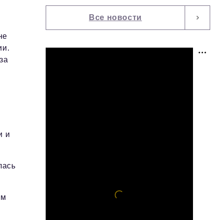
Все новости
не
ии.
за
и и
лась
ым