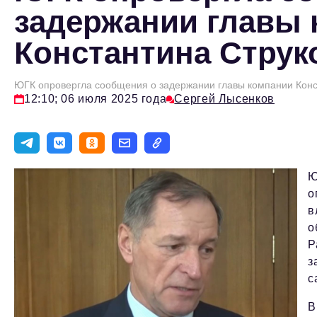
задержании главы
Константина Струк
ЮГК опровергла сообщения о задержании главы компании Конс
12:10; 06 июля 2025 года
Сергей Лысенков
Ю
о
в
о
Р
з
с
В