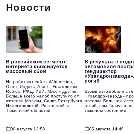
Новости
В российском сегменте
В результате под
интернета фиксируется
автомобиля постр
массовый сбой
гендиректор
«Уралдронзавода»
погиб
Не работают сайты Wildberries,
Ozon, Яндекс, Авито, Ростелеком,
Roblox, РЖД, ИВИ, MAX и другие.
Взрыв автомобиля с г
Больше всего жалоб поступило от
«Уралдронзавода» про
жителей Москвы, Санкт-Петербурга,
поселке Большой Исто
Нижегородской, Ростовской и
погиб, сам Ткачук в р
Тюменской областей.
тяжелом состоянии.
06 августа 13:58
05 августа 14:49