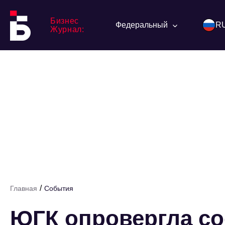
Бизнес
Федеральный
R
Журнал:
/
Главная
События
ЮГК опровергла с