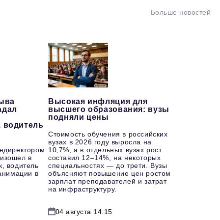
Больше новостей
рыва
Высокая инфляция для
адал
высшего образования: вузы
подняли цены
, водитель
Стоимость обучения в российских
вузах в 2026 году выросла на
ендиректором
10,7%, а в отдельных вузах рост
изошел в
составил 12–14%, на некоторых
к, водитель
специальностях — до трети. Вузы
еанимации в
объясняют повышение цен ростом
зарплат преподавателей и затрат
на инфраструктуру.
04 августа 14:15