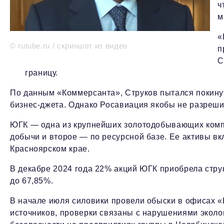
ч
м
«
© rutube.ru / скриншот из видео
п
С
границу.
По данным «Коммерсанта», Струков пытался покинут
бизнес-джета. Однако Росавиация якобы не разреши
ЮГК — одна из крупнейших золотодобывающих комп
добычи и второе — по ресурсной базе. Ее активы в
Красноярском крае.
В декабре 2024 года 22% акций ЮГК приобрела струк
до 67,85%.
В начале июля силовики провели обыски в офисах 
источников, проверки связаны с нарушениями экол