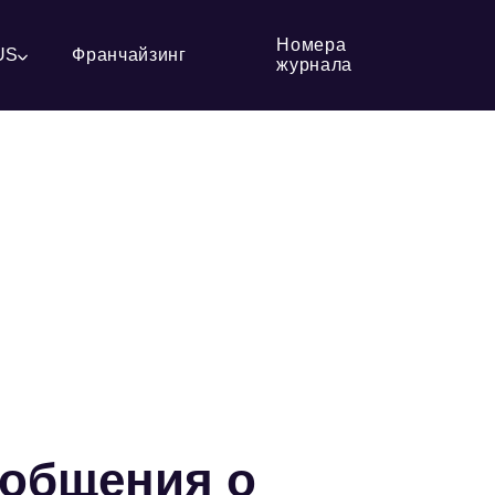
Номера
US
Франчайзинг
журнала
ообщения о