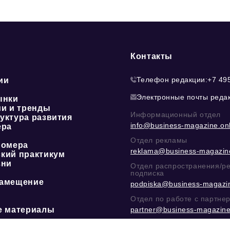
Контакты
Телефон редакции:
+7 49
ии
Электронные почты реда
ынки
ии и тренды
Информационный отдел
уктура развития
info@business-magazine.onl
ера
Отдел рекламы
номера
reklama@business-magazine
кий практикум
зни
Отдел распространения/р
подписка
амещение
podpiska@business-magazin
Отдел по работе с партне
е материалы
partner@business-magazine
Написать директору в тел