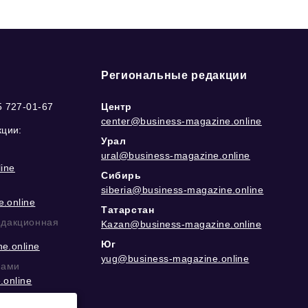
Региональные редакции
5 727-01-67
Центр
center@business-magazine.online
кции:
Урал
ural@business-magazine.online
ine
Сибирь
siberia@business-magazine.online
.online
Татарстан
едакционная
Kazan@business-magazine.online
Юг
e.online
yug@business-magazine.online
рами
.online
еграм