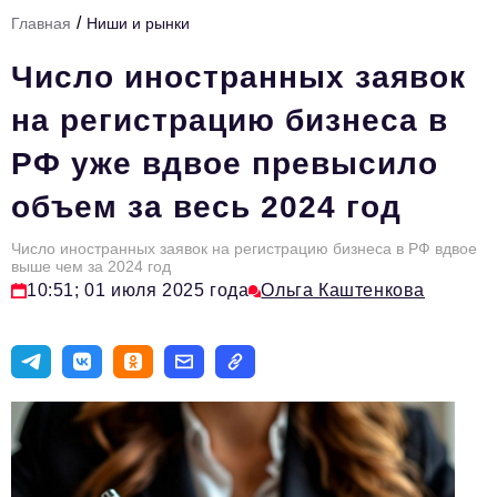
/
Главная
Ниши и рынки
Тема номера
Число иностранных заявок
HR
на регистрацию бизнеса в
Персона номера
РФ уже вдвое превысило
Юридический практикум
объем за весь 2024 год
Стиль жизни
Туризм
Число иностранных заявок на регистрацию бизнеса в РФ вдвое
выше чем за 2024 год
10:51; 01 июля 2025 года
Ольга Каштенкова
Импортозамещение
ОПК
Эксперты
Авторские материалы
Видео