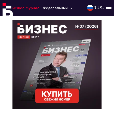
RUS
Бизнес Журнал:
Федеральный
Главная
Франчайзинг
Номера журнала
Контакты
Категории:
Инвестиции
События
Ниши и рынки
Технологии и тренды
Инфраструктура развития