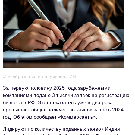
Телефон редакции:
+7 495 727-01-67
Электронные почты редакции:
Информационный отдел
info@business-magazine.online
Отдел рекламы
reklama@business-magazine.online
Отдел распространения/редакционная подписка
podpiska@business-magazine.online
Отдел по работе с партнерами
partner@business-magazine.online
© изображение сгенерировал ИИ
За первую половину 2025 года зарубежными
компаниями подано 3 тысячи заявок на регистрацию
бизнеса в РФ. Этот показатель уже в два раза
превышает общее количество заявок за весь 2024
год. Об этом сообщает
«Коммерсантъ»
.
Лидируют по количеству поданных заявок Индия