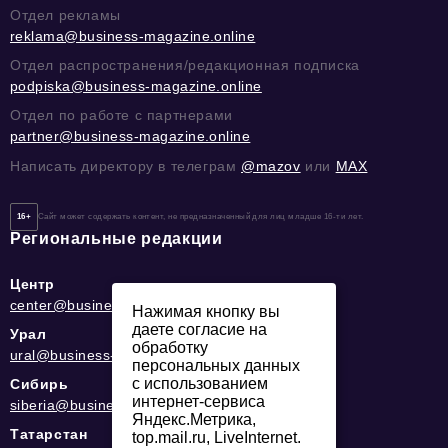
Отдел рекламы
reklama@business-magazine.online
Отдел распространения/редакционная подписка
podpiska@business-magazine.online
Отдел по работе с партнерами
partner@business-magazine.online
Написать директору в телеграм
@mazov
или
MAX
16+
Сайт может содержать контент, не предназначенный для лиц младше 16-ти лет.
Региональные редакции
Центр
center@business-magazine.online
Нажимая кнопку вы
даете согласие на
Урал
обработку
ural@business-magazine.online
персональных данных
с использованием
Сибирь
интернет-сервиса
siberia@business-magazine.online
Яндекс.Метрика,
Татарстан
top.mail.ru, LiveInternet.