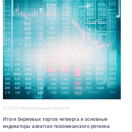
Телефон редакции:
+7 495 727-01-67
Электронные почты редакции:
Информационный отдел
info@business-magazine.online
Отдел рекламы
reklama@business-magazine.online
Отдел распространения/редакционная подписка
podpiska@business-magazine.online
Отдел по работе с партнерами
partner@business-magazine.online
© ООО Региональные новости
Итоги биржевых торгов четверга и основные
индикаторы азиатско-тихоокеанского региона