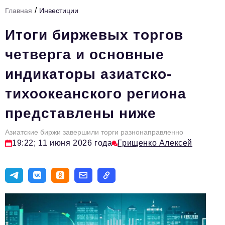
/
Главная
Инвестиции
Тема номера
Итоги биржевых торгов
HR
четверга и основные
Персона номера
индикаторы азиатско-
Юридический практикум
тихоокеанского региона
Стиль жизни
представлены ниже
Туризм
Импортозамещение
Азиатские биржи завершили торги разнонаправленно
19:22; 11 июня 2026 года
Грищенко Алексей
ОПК
Эксперты
Авторские материалы
Видео