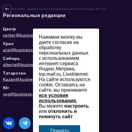
16+
Сайт может содержать контент, не предназначенный для лиц младше 16-ти лет.
Региональные редакции
Центр
center@business-magazine.online
Нажимая кнопку вы
даете согласие на
Урал
обработку
ural@business-magazine.online
персональных данных
с использованием
Сибирь
интернет-сервиса
siberia@business-magazine.online
Яндекс.Метрика,
Татарстан
top.mail.ru, LiveInternet.
Kazan@business-magazine.online
На сайте используются
cookie. Оставаясь на
Юг
сайте, вы принимаете
yug@business-magazine.online
все условия
использования.
Вы можете
настроить
или
отклонить и
покинуть сайт
Принять