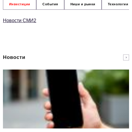
Инвестиции
События
Ниши и рынки
Технологии и
Новости СМИ2
Новости