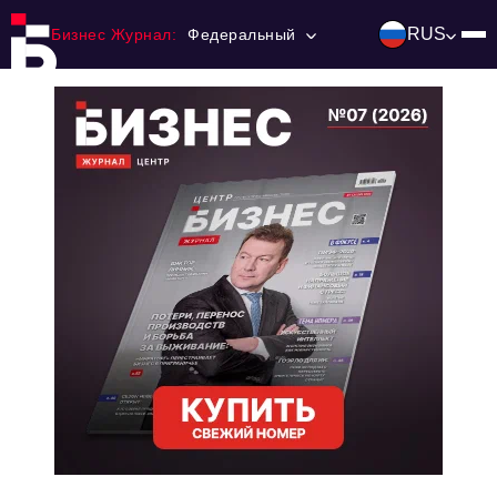
RUS
Бизнес Журнал:
Федеральный
Главная
Франчайзинг
Номера журнала
Контакты
Категории:
Инвестиции
События
Ниши и рынки
Технологии и тренды
Инфраструктура развития