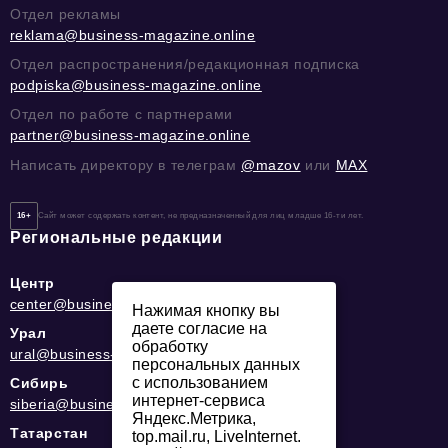
Отдел рекламы
reklama@business-magazine.online
Отдел распространения/редакционная подписка
podpiska@business-magazine.online
Отдел по работе с партнерами
partner@business-magazine.online
Написать директору в телеграм
@mazov
или
MAX
16+
Сайт может содержать контент, не предназначенный для лиц младше 16-ти лет.
Региональные редакции
Центр
center@business-magazine.online
Нажимая кнопку вы
даете согласие на
Урал
обработку
ural@business-magazine.online
персональных данных
с использованием
Сибирь
интернет-сервиса
siberia@business-magazine.online
Яндекс.Метрика,
Татарстан
top.mail.ru, LiveInternet.