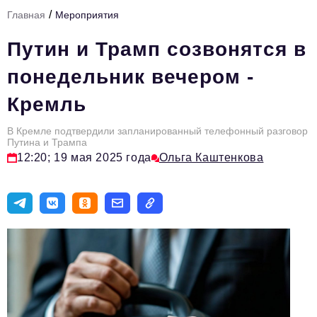
/
Главная
Мероприятия
Тема номера
Путин и Трамп созвонятся в
HR
понедельник вечером -
Персона номера
Кремль
Юридический практикум
В Кремле подтвердили запланированный телефонный разговор
Стиль жизни
Путина и Трампа
12:20; 19 мая 2025 года
Ольга Каштенкова
Туризм
Импортозамещение
ОПК
Эксперты
Авторские материалы
Видео