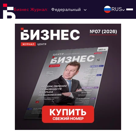
RUS
Бизнес Журнал:
Федеральный
Главная
Франчайзинг
Номера журнала
Контакты
Категории:
Инвестиции
События
Ниши и рынки
Технологии и тренды
Инфраструктура развития