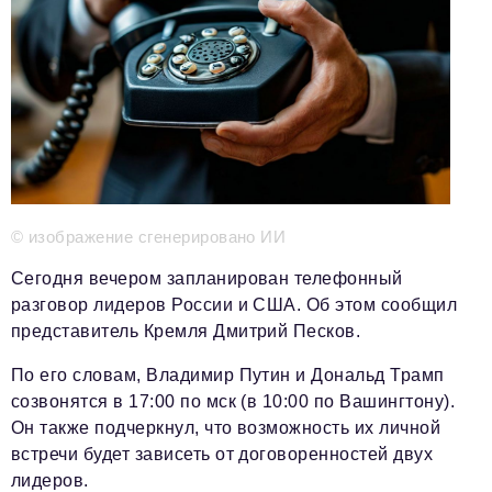
Телефон редакции:
+7 495 727-01-67
Электронные почты редакции:
Информационный отдел
info@business-magazine.online
Отдел рекламы
reklama@business-magazine.online
Отдел распространения/редакционная подписка
podpiska@business-magazine.online
© изображение сгенерировано ИИ
Отдел по работе с партнерами
partner@business-magazine.online
Сегодня вечером запланирован телефонный
разговор лидеров России и США. Об этом сообщил
представитель Кремля Дмитрий Песков.
По его словам, Владимир Путин и Дональд Трамп
созвонятся в 17:00 по мск (в 10:00 по Вашингтону).
Он также подчеркнул, что возможность их личной
встречи будет зависеть от договоренностей двух
лидеров.