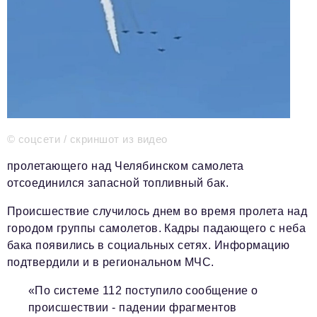
Телефон редакции:
+7 495 727-01-67
Электронные почты редакции:
Информационный отдел
info@business-magazine.online
Отдел рекламы
reklama@business-magazine.online
Отдел распространения/редакционная подписка
© соцсети / скриншот из видео
podpiska@business-magazine.online
Отдел по работе с партнерами
пролетающего над Челябинском самолета
partner@business-magazine.online
отсоединился запасной топливный бак.
Происшествие случилось днем во время пролета над
городом группы самолетов. Кадры падающего с неба
бака появились в социальных сетях. Информацию
подтвердили и в региональном МЧС.
«По системе 112 поступило сообщение о
происшествии - падении фрагментов