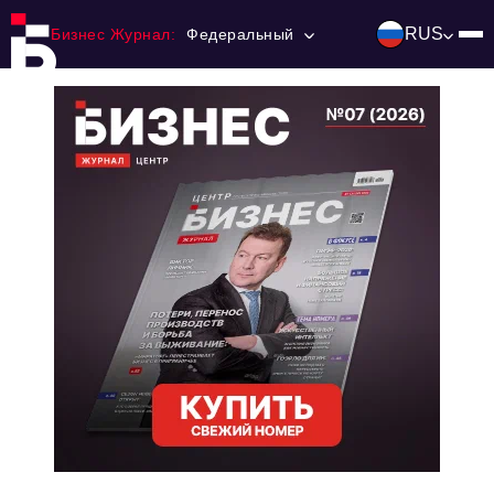
RUS
Бизнес Журнал:
Федеральный
Главная
Франчайзинг
Номера журнала
Контакты
Категории:
Инвестиции
События
Ниши и рынки
Технологии и тренды
Инфраструктура развития