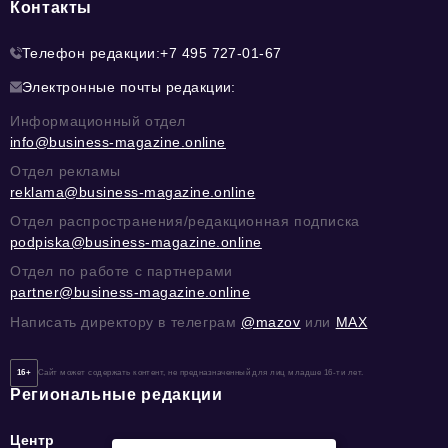
Контакты
Телефон редакции:
+7 495 727-01-67
Электронные почты редакции:
Информационный отдел
info@business-magazine.online
Отдел рекламы
reklama@business-magazine.online
Отдел распространения/редакционная подписка
podpiska@business-magazine.online
Отдел по работе с партнерами
partner@business-magazine.online
Написать директору в телеграм
@mazov
или
MAX
16+
Сайт может содержать контент, не предназначенный для лиц младше 16-ти лет.
Региональные редакции
Центр