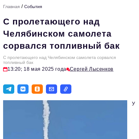
/
Главная
События
Тема номера
С пролетающего над
HR
Челябинском самолета
Персона номера
сорвался топливный бак
Юридический практикум
С пролетающего над Челябинском самолета сорвался
Стиль жизни
топливный бак
13:20; 18 мая 2025 года
Сергей Лысенков
Туризм
Импортозамещение
ОПК
У
Эксперты
Авторские материалы
Видео