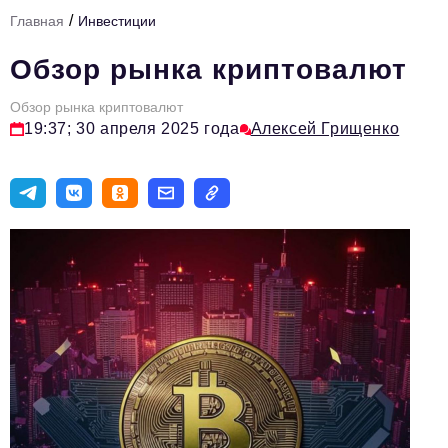
/
Главная
Инвестиции
Тема номера
Обзор рынка криптовалют
HR
Обзор рынка криптовалют
Персона номера
19:37; 30 апреля 2025 года
Алексей Грищенко
Юридический практикум
Стиль жизни
Туризм
Импортозамещение
ОПК
Эксперты
Авторские материалы
Видео