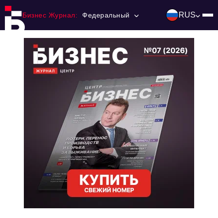
RUS
Бизнес Журнал:
Федеральный
Главная
Франчайзинг
Номера журнала
Контакты
Категории:
Инвестиции
События
Ниши и рынки
Технологии и тренды
Инфраструктура развития