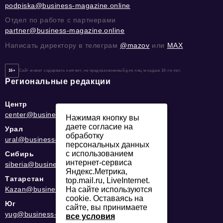
podpiska@business-magazine.online
Отдел по работе с партнерами
partner@business-magazine.online
Написать директору в телеграм
@mazov
или
MAX
16+
Сайт может содержать контент, не предназначенный для лиц младше 16-ти лет.
Региональные редакции
Центр
center@business-magazine.online
Нажимая кнопку вы
даете согласие на
Урал
обработку
ural@business-magazine.online
персональных данных
с использованием
Сибирь
интернет-сервиса
siberia@business-magazine.online
Яндекс.Метрика,
Татарстан
top.mail.ru, LiveInternet.
Kazan@business-magazine.online
На сайте используются
cookie. Оставаясь на
Юг
сайте, вы принимаете
yug@business-magazine.online
все условия