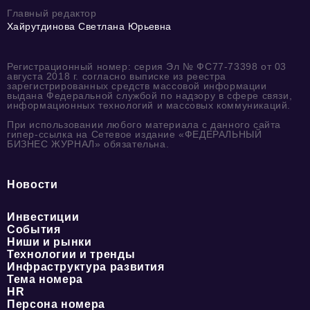
Главный редактор
Хайрутдинова Светлана Юрьевна
Регистрационный номер: серия Эл № ФС77-73398 от 03
августа 2018 г. согласно выписке из реестра
зарегистрированных средств массовой информации
выдана Федеральной службой по надзору в сфере связи,
информационных технологий и массовых коммуникаций.
При использовании любого материала с данного сайта
гипер-ссылка на Сетевое издание «ФЕДЕРАЛЬНЫЙ
БИЗНЕС ЖУРНАЛ» обязательна.
Новости
Инвестиции
События
Ниши и рынки
Технологии и тренды
Инфраструктура развития
Тема номера
HR
Персона номера