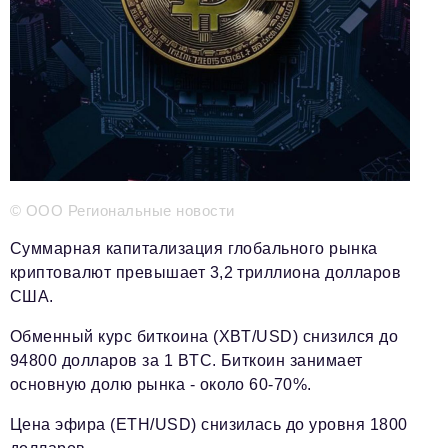
Телефон редакции:
+7 495 727-01-67
Электронные почты редакции:
Информационный отдел
info@business-magazine.online
Отдел рекламы
reklama@business-magazine.online
Отдел распространения/редакционная подписка
podpiska@business-magazine.online
© ООО Региональные новости
Отдел по работе с партнерами
Суммарная капитализация глобального рынка
partner@business-magazine.online
криптовалют превышает 3,2 триллиона долларов
США.
Обменный курс биткоина (XBT/USD) снизился до
94800 долларов за 1 BTC. Биткоин занимает
основную долю рынка - около 60-70%.
Цена эфира (ETH/USD) снизилась до уровня 1800