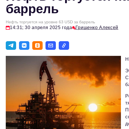
баррель
Нефть торгуется на уровне 63 USD за баррель
14:31; 30 апреля 2025 года
Грищенко Алексей
Н
Э
С
б
Р
т
П
с
д