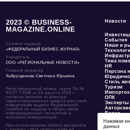
2023 © BUSINESS-
Новости
MAGAZINE.ONLINE
Инвестиц
События
Сетевое издание
Ниши и р
«ФЕДЕРАЛЬНЫЙ БИЗНЕС ЖУРНАЛ»
Технолог
Инфрастр
Учредитель
Тема ном
ООО «РЕГИОНАЛЬНЫЕ НОВОСТИ»
HR
Главный редактор
Персона 
Хайрутдинова Светлана Юрьевна
Юридичес
Стиль жи
Туризм
Регистрационный номер: серия Эл №
Импортоз
ФС77-73398 от 03 августа 2018 г.
согласно выписке из реестра
ОПК
зарегистрированных средств массовой
Эксперты
информации выдана Федеральной
Авторски
службой по надзору в сфере связи,
информационных технологий и
Видео
массовых коммуникаций.
Нажимая кно
При использовании любого материала
данных
О журнале
с данного сайта гипер-ссылка на