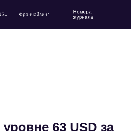
Номера
US
Франчайзинг
журнала
 уровне 63 USD за