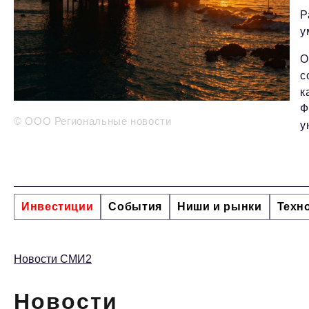
Р
у
О
с
к
Ф
© ООО Региональные новости
у
Инвестиции
События
Ниши и рынки
Техн
Новости СМИ2
Новости