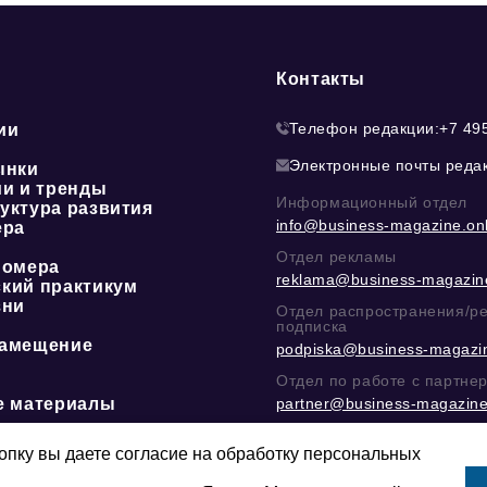
Контакты
Телефон редакции:
+7 49
ии
Электронные почты реда
ынки
ии и тренды
Информационный отдел
уктура развития
info@business-magazine.onl
ера
Отдел рекламы
номера
reklama@business-magazine
кий практикум
зни
Отдел распространения/р
подписка
амещение
podpiska@business-magazin
Отдел по работе с партне
е материалы
partner@business-magazine
Написать директору в тел
@mazov
или
MAX
пку вы даете согласие на обработку персональных
Этическая политика