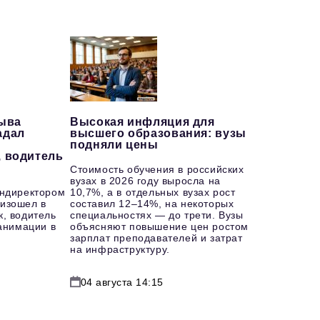
рыва
Высокая инфляция для
адал
высшего образования: вузы
подняли цены
, водитель
Стоимость обучения в российских
вузах в 2026 году выросла на
ендиректором
10,7%, а в отдельных вузах рост
изошел в
составил 12–14%, на некоторых
к, водитель
специальностях — до трети. Вузы
еанимации в
объясняют повышение цен ростом
зарплат преподавателей и затрат
на инфраструктуру.
04 августа 14:15