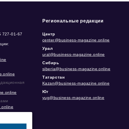
Региональные редакции
5 727-01-67
Центр
center@business-magazine.online
кции:
Урал
ural@business-magazine.online
ine
Сибирь
siberia@business-magazine.online
.online
Татарстан
едакционная
Kazan@business-magazine.online
Юг
e.online
yug@business-magazine.online
рами
.online
еграм