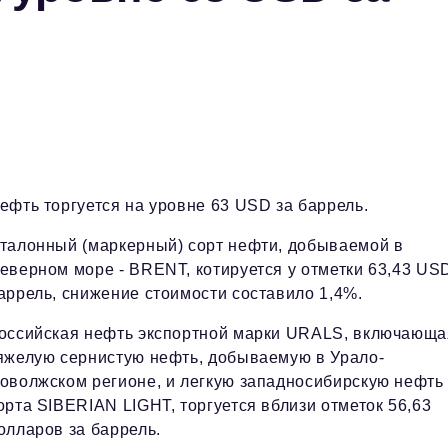
ефть торгуется на уровне 63 USD за баррель.
талонный (маркерный) сорт нефти, добываемой в
еверном море - BRENT, котируется у отметки 63,43 US
аррель, снижение стоимости составило 1,4%.
оссийская нефть экспортной марки URALS, включающа
яжелую сернистую нефть, добываемую в Урало-
оволжском регионе, и легкую западносибирскую нефть
орта SIBERIAN LIGHT, торгуется вблизи отметок 56,63
олларов за баррель.