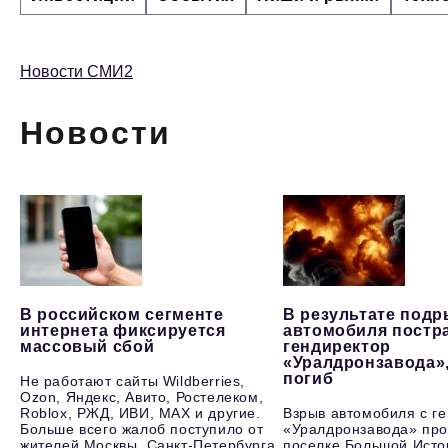
Новости СМИ2
Новости
В российском сегменте
В результате под
интернета фиксируется
автомобиля постр
массовый сбой
гендиректор
«Уралдронзавода»
погиб
Не работают сайты Wildberries,
Ozon, Яндекс, Авито, Ростелеком,
Roblox, РЖД, ИВИ, MAX и другие.
Взрыв автомобиля с г
Больше всего жалоб поступило от
«Уралдронзавода» про
жителей Москвы, Санкт-Петербурга,
поселке Большой Исто