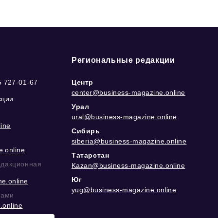
Региональные редакции
5 727-01-67
Центр
center@business-magazine.online
кции:
Урал
ural@business-magazine.online
ine
Сибирь
siberia@business-magazine.online
.online
Татарстан
едакционная
Kazan@business-magazine.online
Юг
e.online
yug@business-magazine.online
рами
.online