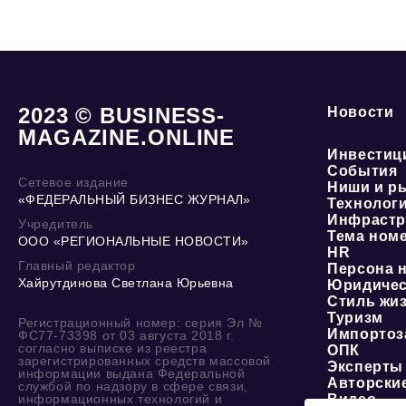
2023 © BUSINESS-
Новости
MAGAZINE.ONLINE
Инвестиц
События
Сетевое издание
Ниши и р
«ФЕДЕРАЛЬНЫЙ БИЗНЕС ЖУРНАЛ»
Технолог
Инфрастр
Учредитель
Тема ном
ООО «РЕГИОНАЛЬНЫЕ НОВОСТИ»
HR
Главный редактор
Персона 
Хайрутдинова Светлана Юрьевна
Юридичес
Стиль жи
Туризм
Регистрационный номер: серия Эл №
Импортоз
ФС77-73398 от 03 августа 2018 г.
согласно выписке из реестра
ОПК
зарегистрированных средств массовой
Эксперты
информации выдана Федеральной
Авторски
службой по надзору в сфере связи,
информационных технологий и
Видео