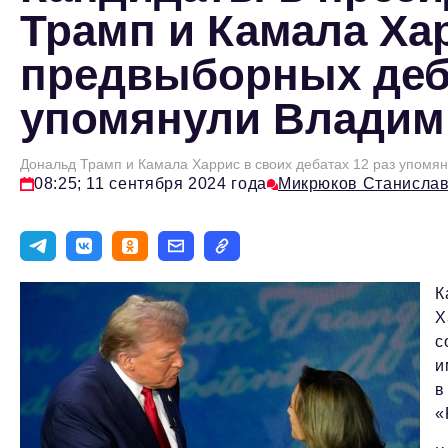
Трамп и Камала Ха
предвыборных деба
упомянули Владим
Дональд Трамп и Камала Харрис в своих дебатах 12 раз упомя
08:25; 11 сентября 2024 года
Микрюков Станисла
К
Х
с
и
в
«