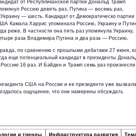
андидат от Республиканской партии Дональд Трамп
помянул Россию девять раз, Путина — восемь раз,
 Украину — шесть. Кандидат от Демократическо партии
ША Камала Харрис упоминала Россию, Украину и Пути
уда реже. В частности она пять раз упомянула Украину,
етыре раза Владимира Путина и два раза — Россию.
равда, по сравнению с прошлыми дебатами 27 июня, к
огда еще потенциальный кандидат в президенты Дональ
 Россию 16 раз. И Байден и Трамп семь раз произнесли
президента США на России и ее президенте уже вызвал
создалось ощущение, что они намерены обсуждать
ологии и тренды
Инфраструктура развития
Тем