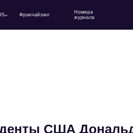
Номера
US
Франчайзинг
журнала
иденты США Дональ