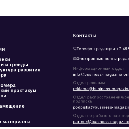
Контакты
Телефон редакции:
+7 49
ии
Электронные почты реда
ынки
ии и тренды
Информационный отдел
уктура развития
info@business-magazine.onl
ера
Отдел рекламы
номера
reklama@business-magazine
кий практикум
зни
Отдел распространения/р
подписка
амещение
podpiska@business-magazin
Отдел по работе с партне
е материалы
partner@business-magazine