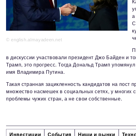
К
у
а
С
к
ч
© english.almayadeen.net
П
в дискуссии участвовали президент Джо Байден и т
Трамп, это прогресс. Тогда Дональд Трамп упомянул
имя Владимира Путина.
Такая странная зацикленность кандидатов на пост 
множество насмешек в социальных сетях, у многих 
проблемы чужих стран, а не свои собственные.
Инвестиции
События
Ниши и рынки
Техн