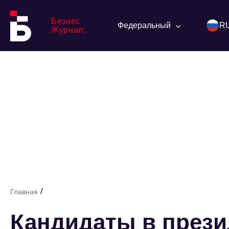
Бизнес
Федеральный
R
Журнал:
/
Главная
Кандидаты в през