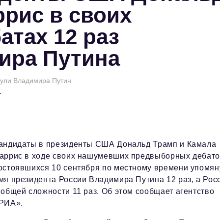
ррис в своих
тах 12 раз
ира Путина
нули Владимира Путин
в
андидаты в президенты США Дональд Трамп и Камала
аррис в ходе своих нашумевших предвыборных дебат
остоявшихся 10 сентября по местному времени упомян
мя президента России Владимира Путина 12 раз, а Рос
 общей сложности 11 раз. Об этом сообщает агентство
РИА».