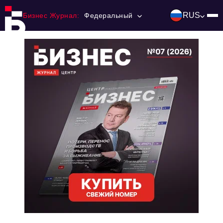
RUS
Бизнес Журнал:
Федеральный
Главная
Франчайзинг
Номера журнала
Контакты
Категории:
Инвестиции
События
Ниши и рынки
Технологии и тренды
Инфраструктура развития