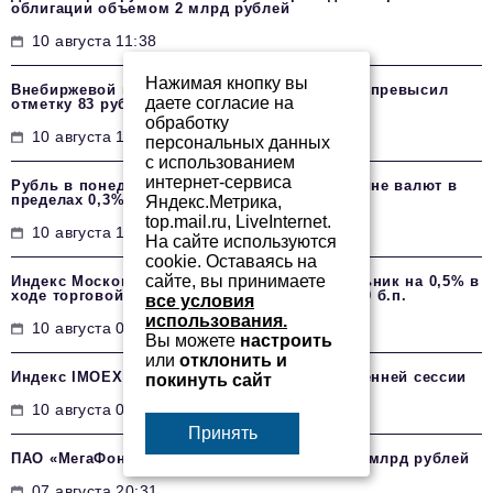
облигации объемом 2 млрд рублей
10 августа 11:38
Нажимая кнопку вы
Внебиржевой курс доллара впервые с марта превысил
даете согласие на
отметку 83 рубля
обработку
10 августа 11:15
персональных данных
с использованием
интернет-сервиса
Рубль в понедельник теряет позиции к корзине валют в
пределах 0,3%
Яндекс.Метрика,
top.mail.ru, LiveInternet.
10 августа 10:39
На сайте используются
cookie. Оставаясь на
сайте, вы принимаете
Индекс Московской биржи падает в понедельник на 0,5% в
ходе торговой сессии, достигнув уровня 2280 б.п.
все условия
использования.
10 августа 08:41
Вы можете
настроить
или
отклонить и
Индекс IMOEX2 рос на 0,7% на открытии утренней сессии
покинуть сайт
10 августа 08:08
Принять
ПАО «МегаФон» разместило облигации на 23 млрд рублей
07 августа 20:31