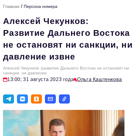
/
Главная
Персона номера
Тема номера
Алексей Чекунков:
HR
Развитие Дальнего Востока
Персона номера
не остановят ни санкции, ни
Юридический практикум
давление извне
Стиль жизни
Туризм
Алексей Чекунков: развитие Дальнего Востока не остановят ни
санкции, ни давление
13:00; 31 августа 2023 года
Ольга Каштенкова
Импортозамещение
ОПК
Эксперты
Авторские материалы
Видео