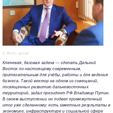
Телефон редакции:
+7 495 727-01-67
Электронные почты редакции:
Информационный отдел
info@business-magazine.online
Отдел рекламы
reklama@business-magazine.online
Отдел распространения/редакционная подписка
podpiska@business-magazine.online
© Фото: архив
Отдел по работе с партнерами
Ключевая, базовая задача — сделать Дальний
partner@business-magazine.online
Восток по-настоящему современным,
притягательным для учёбы, работы и для ведения
бизнеса. Такой вектор на одном из совещаний,
посвященных развитию дальневосточных
территорий, задал президент РФ Владимир Путин.
В своем выступлении он подвел промежуточный
итог уже сделанному: есть заметные результаты в
экономике, инфраструктуре и социальной сфере