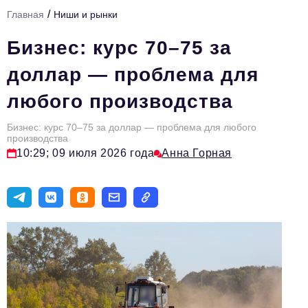
/
Главная
Ниши и рынки
Тема номера
Бизнес: курс 70–75 за
HR
доллар — проблема для
Персона номера
любого производства
Юридический практикум
Бизнес: курс 70–75 за доллар — проблема для любого
Стиль жизни
производства
10:29; 09 июля 2026 года
Анна Горная
Туризм
Импортозамещение
ОПК
Эксперты
Авторские материалы
Видео