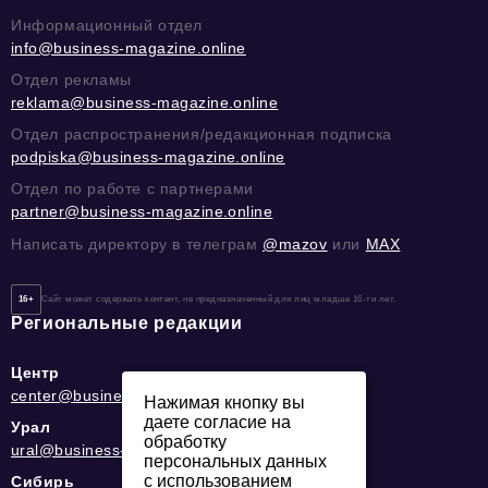
Информационный отдел
info@business-magazine.online
Отдел рекламы
reklama@business-magazine.online
Отдел распространения/редакционная подписка
podpiska@business-magazine.online
Отдел по работе с партнерами
partner@business-magazine.online
Написать директору в телеграм
@mazov
или
MAX
16+
Сайт может содержать контент, не предназначенный для лиц младше 16-ти лет.
Региональные редакции
Центр
center@business-magazine.online
Нажимая кнопку вы
даете согласие на
Урал
обработку
ural@business-magazine.online
персональных данных
с использованием
Сибирь