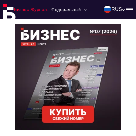
RUS
Бизнес Журнал:
Федеральный
Главная
Франчайзинг
Номера журнала
Контакты
Категории:
Инвестиции
События
Ниши и рынки
Технологии и тренды
Инфраструктура развития