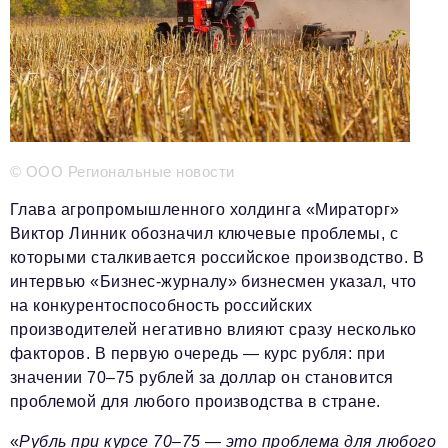
Телефон редакции:
+7 495 727-01-67
Электронные почты редакции:
Информационный отдел
info@business-magazine.online
Отдел рекламы
reklama@business-magazine.online
© ООО Региональные новости
Отдел распространения/редакционная подписка
podpiska@business-magazine.online
Глава агропромышленного холдинга «Мираторг»
Отдел по работе с партнерами
Виктор Линник обозначил ключевые проблемы, с
partner@business-magazine.online
которыми сталкивается российское производство. В
интервью «Бизнес-журналу» бизнесмен указал, что
на конкурентоспособность российских
производителей негативно влияют сразу несколько
факторов. В первую очередь — курс рубля: при
значении 70–75 рублей за доллар он становится
проблемой для любого производства в стране.
«
Рубль при курсе 70–75 — это проблема для любого