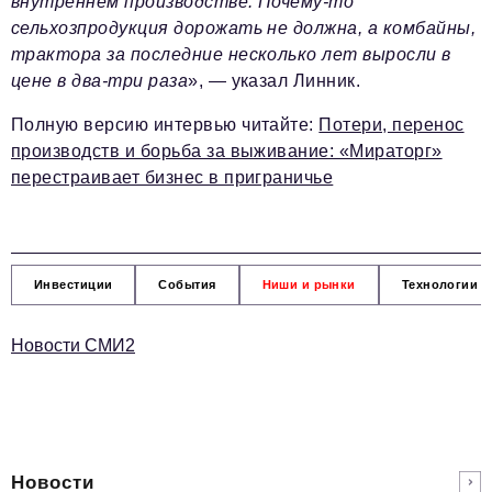
внутреннем производстве. Почему-то
сельхозпродукция дорожать не должна, а комбайны,
трактора за последние несколько лет выросли в
цене в два-три раза
», — указал Линник.
Полную версию интервью читайте:
Потери, перенос
производств и борьба за выживание: «Мираторг»
перестраивает бизнес в приграничье
Инвестиции
События
Ниши и рынки
Технологии и
Новости СМИ2
Новости