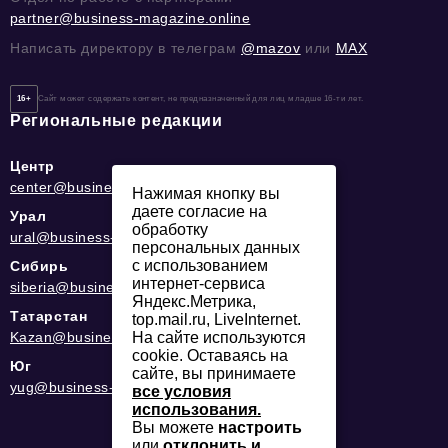
partner@business-magazine.online
Написать директору в телеграм
@mazov
или
MAX
16+
Сайт может содержать контент, не предназначенный для лиц младше 16-ти лет.
Региональные редакции
Центр
center@business-magazine.online
Нажимая кнопку вы
даете согласие на
Урал
обработку
ural@business-magazine.online
персональных данных
с использованием
Сибирь
интернет-сервиса
siberia@business-magazine.online
Яндекс.Метрика,
Татарстан
top.mail.ru, LiveInternet.
На сайте используются
Kazan@business-magazine.online
cookie. Оставаясь на
Юг
сайте, вы принимаете
yug@business-magazine.online
все условия
использования.
Вы можете
настроить
или
отклонить и