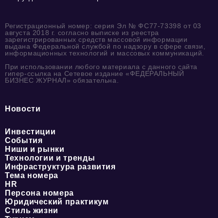
Регистрационный номер: серия Эл № ФС77-73398 от 03
августа 2018 г. согласно выписке из реестра
зарегистрированных средств массовой информации
выдана Федеральной службой по надзору в сфере связи,
информационных технологий и массовых коммуникаций.
При использовании любого материала с данного сайта
гипер-ссылка на Сетевое издание «ФЕДЕРАЛЬНЫЙ
БИЗНЕС ЖУРНАЛ» обязательна.
Новости
Инвестиции
События
Ниши и рынки
Технологии и тренды
Инфраструктура развития
Тема номера
HR
Персона номера
Юридический практикум
Стиль жизни