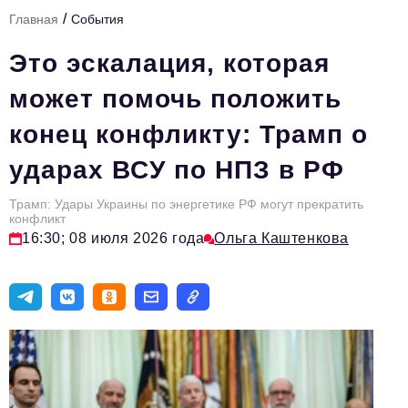
/
Главная
События
Тема номера
Это эскалация, которая
HR
может помочь положить
Персона номера
конец конфликту: Трамп о
Юридический практикум
ударах ВСУ по НПЗ в РФ
Стиль жизни
Туризм
Трамп: Удары Украины по энергетике РФ могут прекратить
конфликт
16:30; 08 июля 2026 года
Ольга Каштенкова
Импортозамещение
ОПК
Эксперты
Авторские материалы
Видео