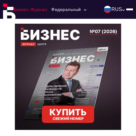
RUS
Бизнес Журнал:
Федеральный
Главная
Франчайзинг
Номера журнала
Контакты
Категории:
Инвестиции
События
Ниши и рынки
Технологии и тренды
Инфраструктура развития