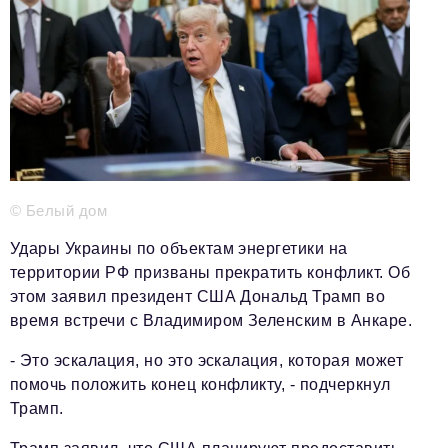
Телефон редакции:
+7 495 727-01-67
Электронные почты редакции:
Информационный отдел
info@business-magazine.online
Отдел рекламы
reklama@business-magazine.online
Отдел распространения/редакционная подписка
podpiska@business-magazine.online
© Белый дом
Отдел по работе с партнерами
Удары Украины по объектам энергетики на
partner@business-magazine.online
территории РФ призваны прекратить конфликт. Об
этом заявил президент США Дональд Трамп во
время встречи с Владимиром Зеленским в Анкаре.
- Это эскалация, но это эскалация, которая может
помочь положить конец конфликту, - подчеркнул
Трамп.