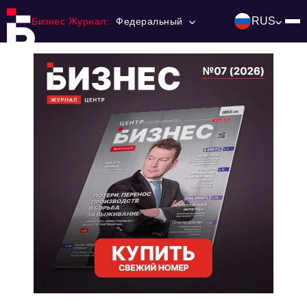
RUS
Бизнес Журнал:
Федеральный
Главная
Франчайзинг
Номера журнала
Контакты
Категории:
Инвестиции
События
Ниши и рынки
Технологии и тренды
Инфраструктура развития