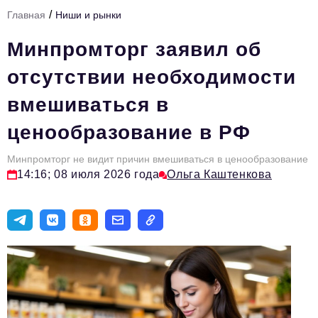
/
Главная
Ниши и рынки
Тема номера
Минпромторг заявил об
HR
отсутствии необходимости
Персона номера
вмешиваться в
Юридический практикум
ценообразование в РФ
Стиль жизни
Туризм
Минпромторг не видит причин вмешиваться в ценообразование
14:16; 08 июля 2026 года
Ольга Каштенкова
Импортозамещение
ОПК
Эксперты
Авторские материалы
Видео