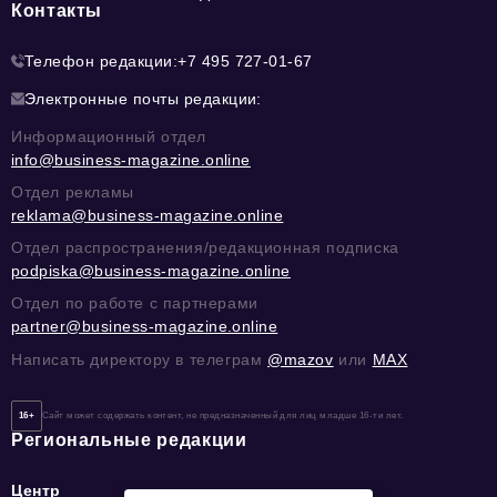
Контакты
Телефон редакции:
+7 495 727-01-67
Электронные почты редакции:
Информационный отдел
info@business-magazine.online
Отдел рекламы
reklama@business-magazine.online
Отдел распространения/редакционная подписка
podpiska@business-magazine.online
Отдел по работе с партнерами
partner@business-magazine.online
Написать директору в телеграм
@mazov
или
MAX
16+
Сайт может содержать контент, не предназначенный для лиц младше 16-ти лет.
Региональные редакции
Центр