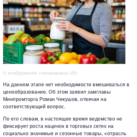
Телефон редакции:
+7 495 727-01-67
Электронные почты редакции:
Информационный отдел
info@business-magazine.online
Отдел рекламы
reklama@business-magazine.online
Отдел распространения/редакционная подписка
podpiska@business-magazine.online
Отдел по работе с партнерами
© изображение сгенерировал ИИ
partner@business-magazine.online
На данном этапе нет необходимости вмешиваться в
ценообразование. Об этом заявил замглавы
Минпромторга Роман Чекушов, отвечая на
соответствующий вопрос.
По его словам, в настоящее время ведомство не
фиксирует роста наценок в торговых сетях на
социально значимые и сезонные товары, «отрасль