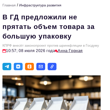
/
Главная
Инфраструктура развития
Тема номера
В ГД предложили не
HR
прятать объем товара за
Персона номера
большую упаковку
Юридический практикум
КПРФ внесёт законопроект против шринкфляции в Госдуму
Стиль жизни
10:57; 08 июля 2026 года
Анна Горная
Туризм
Импортозамещение
ОПК
Эксперты
Авторские материалы
Видео