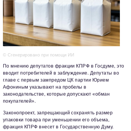
Телефон редакции:
+7 495 727-01-67
Электронные почты редакции:
Информационный отдел
info@business-magazine.online
Отдел рекламы
reklama@business-magazine.online
Отдел распространения/редакционная подписка
© Сгенерировано при помощи ИИ
podpiska@business-magazine.online
По мнению депутатов фракции КПРФ в Госдуме, это
Отдел по работе с партнерами
вводит потребителей в заблуждение. Депутаты во
partner@business-magazine.online
главе с первым зампредом ЦК партии Юрием
Афониным указывают на пробелы в
законодательстве, которые допускают «обман
покупателей».
Законопроект, запрещающий сохранять размер
упаковки товара при уменьшении его объема,
фракция КПРФ внесет в Государственную Думу.