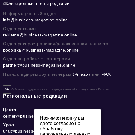
Электронные почты редакции:
Информационный отдел
info@business-magazine.online
Отдел рекламы
reklama@business-magazine.online
Отдел распространения/редакционная подписка
podpiska@business-magazine.online
Отдел по работе с партнерами
partner@business-magazine.online
Написать директору в телеграм
@mazov
или
MAX
16+
Сайт может содержать контент, не предназначенный для лиц младше 16-ти лет.
Региональные редакции
Центр
center@business-magazine.online
Нажимая кнопку вы
даете согласие на
Урал
обработку
ural@business-magazine.online
персональных данных