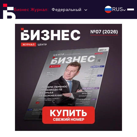
RUS
Бизнес Журнал:
Федеральный
Главная
Франчайзинг
Номера журнала
Контакты
Категории:
Инвестиции
События
Ниши и рынки
Технологии и тренды
Инфраструктура развития