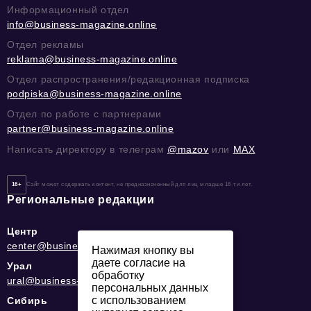
Информационный отдел
info@business-magazine.online
Отдел рекламы
reklama@business-magazine.online
Отдел распространения/редакционная подписка
podpiska@business-magazine.online
Отдел по работе с партнерами
partner@business-magazine.online
Написать директору в телеграм
@mazov
или
MAX
16+
Сайт может содержать контент, не предназначенный для лиц младше 16-ти лет.
Региональные редакции
Центр
center@business-magazine.online
Нажимая кнопку вы
даете согласие на
Урал
обработку
ural@business-magazine.online
персональных данных
с использованием
Сибирь