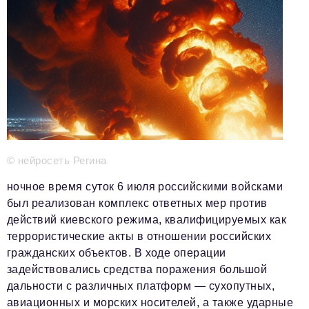
Телефон редакции:
+7 495 727-01-67
Электронные почты редакции:
Информационный отдел
info@business-magazine.online
Отдел рекламы
reklama@business-magazine.online
Отдел распространения/редакционная подписка
podpiska@business-magazine.online
Отдел по работе с партнерами
© нейросеть Регина
partner@business-magazine.online
ночное время суток 6 июля российскими войсками
был реализован комплекс ответных мер против
действий киевского режима, квалифицируемых как
террористические акты в отношении российских
гражданских объектов. В ходе операции
задействовались средства поражения большой
дальности с различных платформ — сухопутных,
авиационных и морских носителей, а также ударные