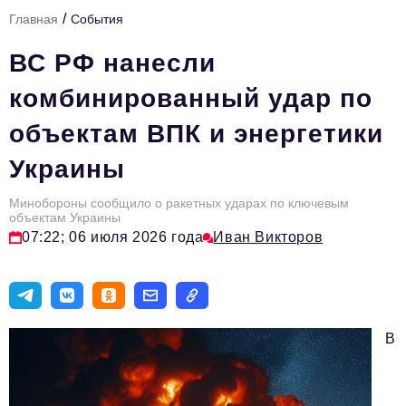
/
Главная
События
Тема номера
ВС РФ нанесли
HR
комбинированный удар по
Персона номера
объектам ВПК и энергетики
Юридический практикум
Украины
Стиль жизни
Туризм
Минобороны сообщило о ракетных ударах по ключевым
объектам Украины
07:22; 06 июля 2026 года
Иван Викторов
Импортозамещение
ОПК
Эксперты
В
Авторские материалы
Видео