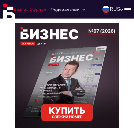
RUS
Бизнес Журнал:
Федеральный
Главная
Франчайзинг
Номера журнала
Контакты
Категории:
Инвестиции
События
Ниши и рынки
Технологии и тренды
Инфраструктура развития