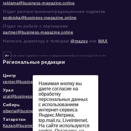
reklama@business-magazine.online
Отдел распространения/редакционная подписка
podpiska@business-magazine.online
Отдел по работе с партнерами
partner@business-magazine.online
Написать директору в телеграм
@mazov
или
MAX
16+
Сайт может содержать контент, не предназначенный для лиц младше 16-ти лет.
Региональные редакции
Центр
center@business-magazine.online
Нажимая кнопку вы
даете согласие на
Урал
обработку
ural@business-magazine.online
персональных данных
с использованием
Сибирь
интернет-сервиса
siberia@business-magazine.online
Яндекс.Метрика,
Татарстан
top.mail.ru, LiveInternet.
На сайте используются
Kazan@business-magazine.online
cookie. Оставаясь на