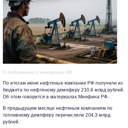
Телефон редакции:
+7 495 727-01-67
Электронные почты редакции:
Информационный отдел
info@business-magazine.online
Отдел рекламы
reklama@business-magazine.online
Отдел распространения/редакционная подписка
podpiska@business-magazine.online
Отдел по работе с партнерами
partner@business-magazine.online
© изображение сгенерировал ИИ
По итогам июня нефтяные компании РФ получили из
бюджета по нефтяному демпферу 210,6 млрд рублей.
Об этом говорится в материалах Минфина РФ.
В предыдущем месяце нефтяным компаниям по
топливному демпферу перечислили 204,3 млрд
рублей.