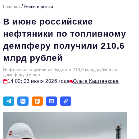
/
Главная
Ниши и рынки
Тема номера
В июне российские
HR
нефтяники по топливному
Персона номера
демпферу получили 210,6
Юридический практикум
млрд рублей
Стиль жизни
Туризм
Нефтяники получили из бюджета 210,6 млрд рублей по
демпферу в июне
14:00; 03 июля 2026 года
Ольга Каштенкова
Импортозамещение
ОПК
Эксперты
Авторские материалы
Видео