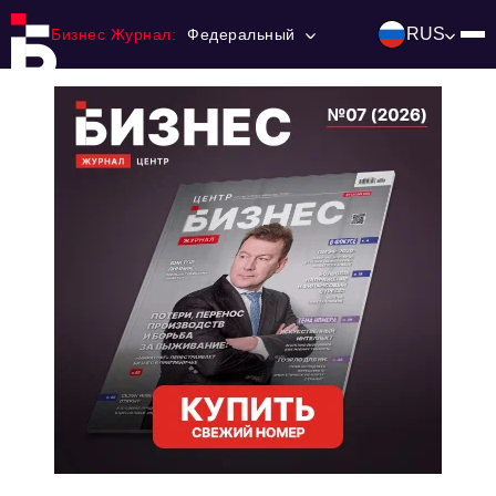
RUS
Бизнес Журнал:
Федеральный
Главная
Франчайзинг
Номера журнала
Контакты
Категории:
Инвестиции
События
Ниши и рынки
Технологии и тренды
Инфраструктура развития