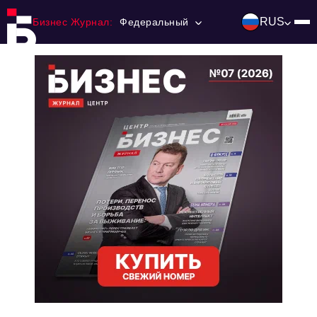
RUS
Бизнес Журнал:
Федеральный
Главная
Франчайзинг
Номера журнала
Контакты
Категории:
Инвестиции
События
Ниши и рынки
Технологии и тренды
Инфраструктура развития