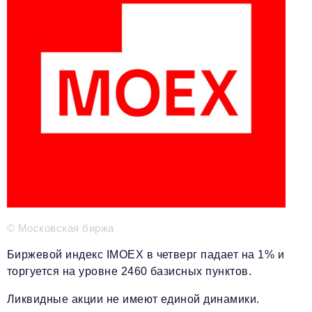
Телефон редакции:
+7 495 727-01-67
Электронные почты редакции:
Информационный отдел
info@business-magazine.online
Отдел рекламы
reklama@business-magazine.online
Отдел распространения/редакционная подписка
podpiska@business-magazine.online
Отдел по работе с партнерами
partner@business-magazine.online
© Московская биржа
Биржевой индекс IMOEX в четверг падает на 1% и
торгуется на уровне 2460 базисных пунктов.
Ликвидные акции не имеют единой динамики.