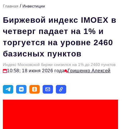
/
Главная
Инвестиции
Тема номера
Биржевой индекс IMOEX в
HR
четверг падает на 1% и
Персона номера
торгуется на уровне 2460
Юридический практикум
базисных пунктов
Стиль жизни
Туризм
Индекс Московской биржи снизился на 1% до 2460 пунктов
10:58; 18 июня 2026 года
Грищенко Алексей
Импортозамещение
ОПК
Эксперты
Авторские материалы
Видео