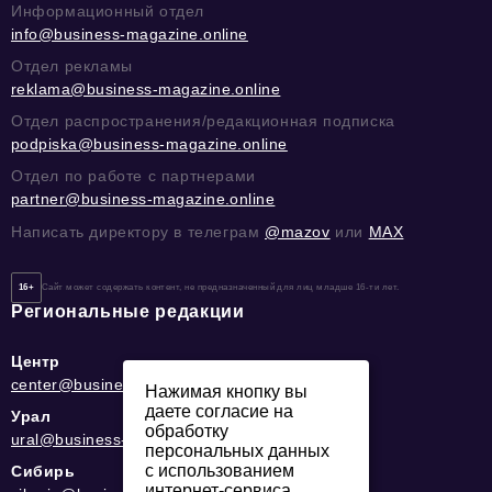
Информационный отдел
info@business-magazine.online
Отдел рекламы
reklama@business-magazine.online
Отдел распространения/редакционная подписка
podpiska@business-magazine.online
Отдел по работе с партнерами
partner@business-magazine.online
Написать директору в телеграм
@mazov
или
MAX
16+
Сайт может содержать контент, не предназначенный для лиц младше 16-ти лет.
Региональные редакции
Центр
center@business-magazine.online
Нажимая кнопку вы
даете согласие на
Урал
обработку
ural@business-magazine.online
персональных данных
с использованием
Сибирь
интернет-сервиса