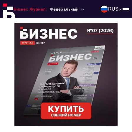
RUS
Бизнес Журнал:
Федеральный
Главная
Франчайзинг
Номера журнала
Контакты
Категории:
Инвестиции
События
Ниши и рынки
Технологии и тренды
Инфраструктура развития