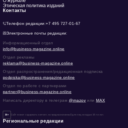
О журнале
Этическая политика изданий
Контакты
Телефон редакции:
+7 495 727-01-67
Электронные почты редакции:
Информационный отдел
info@business-magazine.online
Отдел рекламы
reklama@business-magazine.online
Отдел распространения/редакционная подписка
podpiska@business-magazine.online
Отдел по работе с партнерами
partner@business-magazine.online
Написать директору в телеграм
@mazov
или
MAX
16+
Сайт может содержать контент, не предназначенный для лиц младше 16-ти лет.
Региональные редакции