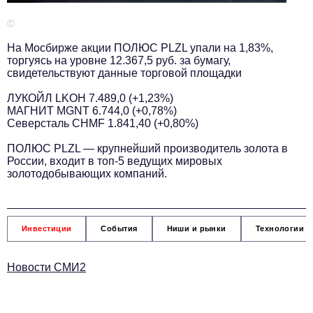
Телефон редакции:
+7 495 727-01-67
©
Электронные почты редакции:
На Мосбирже акции ПОЛЮС PLZL упали на 1,83%,
Информационный отдел
торгуясь на уровне 12.367,5 руб. за бумагу,
info@business-magazine.online
свидетельствуют данные торговой площадки
Отдел рекламы
ЛУКОЙЛ LKOH 7.489,0 (+1,23%)
reklama@business-magazine.online
МАГНИТ MGNT 6.744,0 (+0,78%)
Северсталь CHMF 1.841,40 (+0,80%)
Отдел распространения/редакционная подписка
podpiska@business-magazine.online
ПОЛЮС PLZL — крупнейший производитель золота в
Отдел по работе с партнерами
России, входит в топ-5 ведущих мировых
золотодобывающих компаний.
partner@business-magazine.online
Инвестиции
События
Ниши и рынки
Технологии и
Новости СМИ2