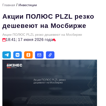
/
Главная
Инвестиции
Тема номера
Акции ПОЛЮС PLZL резко
HR
дешевеют на Мосбирже
Персона номера
Акции ПОЛЮС PLZL резко дешевеют на Мосбирже
Юридический практикум
18:41; 17 июня 2026 года
Стиль жизни
Туризм
Импортозамещение
ОПК
Эксперты
Авторские материалы
Видео