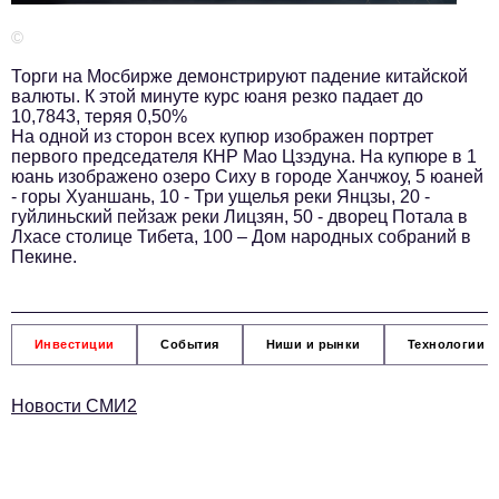
Телефон редакции:
+7 495 727-01-67
©
Электронные почты редакции:
Торги на Мосбирже демонстрируют падение китайской
Информационный отдел
валюты. К этой минуте курс юаня резко падает до
info@business-magazine.online
10,7843, теряя 0,50%
На одной из сторон всех купюр изображен портрет
Отдел рекламы
первого председателя КНР Мао Цзэдуна. На купюре в 1
reklama@business-magazine.online
юань изображено озеро Сиху в городе Ханчжоу, 5 юаней
- горы Хуаншань, 10 - Три ущелья реки Янцзы, 20 -
Отдел распространения/редакционная подписка
гуйлиньский пейзаж реки Лицзян, 50 - дворец Потала в
podpiska@business-magazine.online
Лхасе столице Тибета, 100 – Дом народных собраний в
Отдел по работе с партнерами
Пекине.
partner@business-magazine.online
Инвестиции
События
Ниши и рынки
Технологии и
Новости СМИ2