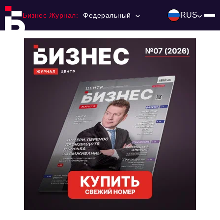
RUS
Бизнес Журнал:
Федеральный
Главная
Франчайзинг
Номера журнала
Контакты
Категории:
Инвестиции
События
Ниши и рынки
Технологии и тренды
Инфраструктура развития