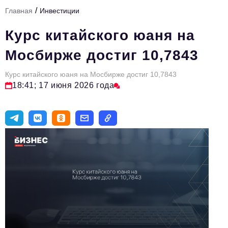
/
Главная
Инвестиции
Тема номера
Курс китайского юаня на
HR
Мосбирже достиг 10,7843
Персона номера
Курс китайского юаня на Мосбирже достиг 10,7843
Юридический практикум
18:41; 17 июня 2026 года
Стиль жизни
Туризм
Импортозамещение
ОПК
Эксперты
Авторские материалы
Видео