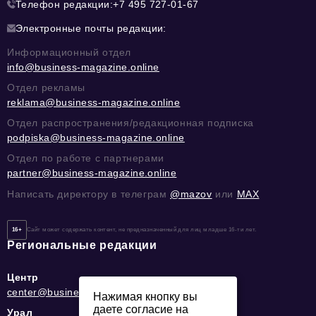
Телефон редакции:
+7 495 727-01-67
Электронные почты редакции:
Информационный отдел
info@business-magazine.online
Отдел рекламы
reklama@business-magazine.online
Отдел распространения/редакционная подписка
podpiska@business-magazine.online
Отдел по работе с партнерами
partner@business-magazine.online
Написать директору в телеграм
@mazov
или
MAX
16+
Сайт может содержать контент, не предназначенный для лиц младше 16-ти лет.
Региональные редакции
Центр
center@business-magazine.online
Нажимая кнопку вы
даете согласие на
Урал