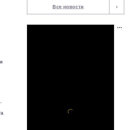
Все новости
ия
я
.
та