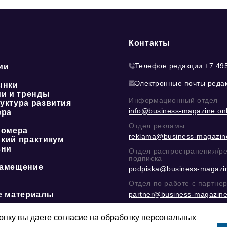
Контакты
Телефон редакции:
+7 49
ии
Электронные почты реда
ынки
ии и тренды
Информационный отдел
уктура развития
info@business-magazine.onl
ера
Отдел рекламы
номера
reklama@business-magazine
кий практикум
зни
Отдел распространения/р
подписка
амещение
podpiska@business-magazin
Отдел по работе с партне
е материалы
partner@business-magazine
Написать директору в тел
@mazov
или
MAX
пку вы даете согласие на обработку персональных