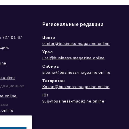
Региональные редакции
5 727-01-67
Центр
center@business-magazine.online
кции:
Урал
ural@business-magazine.online
ine
Сибирь
siberia@business-magazine.online
.online
Татарстан
едакционная
Kazan@business-magazine.online
Юг
e.online
yug@business-magazine.online
рами
.online
еграм