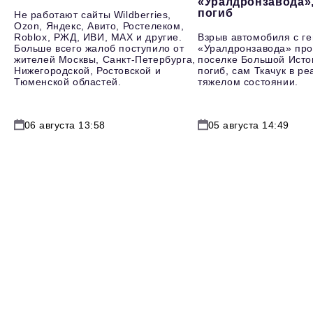
«Уралдронзавода»
погиб
Не работают сайты Wildberries,
Ozon, Яндекс, Авито, Ростелеком,
Roblox, РЖД, ИВИ, MAX и другие.
Взрыв автомобиля с г
Больше всего жалоб поступило от
«Уралдронзавода» про
жителей Москвы, Санкт-Петербурга,
поселке Большой Исто
Нижегородской, Ростовской и
погиб, сам Ткачук в р
Тюменской областей.
тяжелом состоянии.
06 августа 13:58
05 августа 14:49