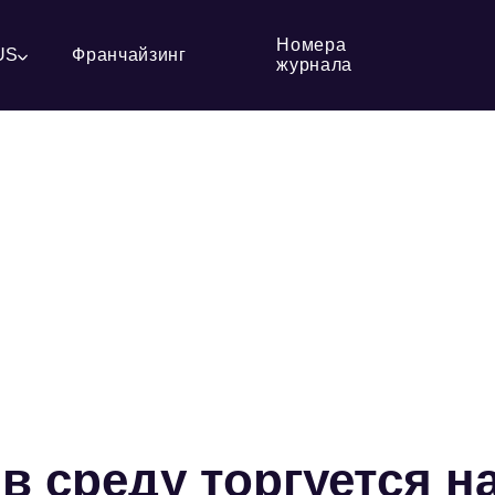
Номера
US
Франчайзинг
журнала
в среду торгуется н