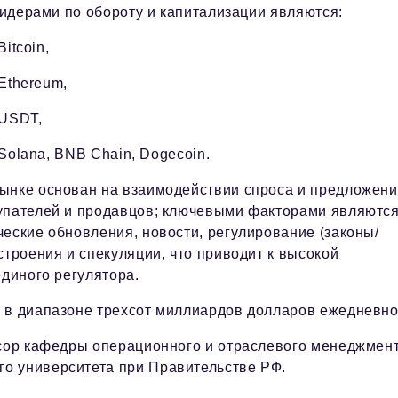
идерами по обороту и капитализации являются:
 Bitcoin,
 Ethereum,
 USDT,
 Solana, BNB Chain, Dogecoin.
рынке основан на взаимодействии спроса и предложен
купателей и продавцов; ключевыми факторами являютс
еские обновления, новости, регулирование (законы/
строения и спекуляции, что приводит к высокой
единого регулятора.
 в диапазоне трехсот миллиардов долларов ежедневно
ссор кафедры операционного и отраслевого менеджмен
о университета при Правительстве РФ.