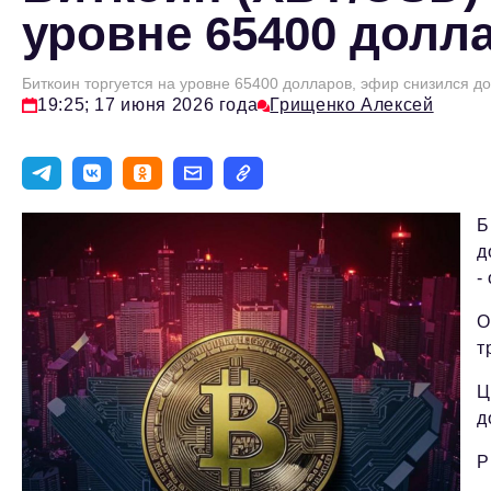
уровне 65400 долла
Биткоин торгуется на уровне 65400 долларов, эфир снизился д
19:25; 17 июня 2026 года
Грищенко Алексей
Б
д
-
О
т
Ц
д
Р