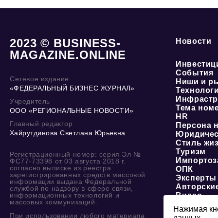
2023 © BUSINESS-
Новости
MAGAZINE.ONLINE
Инвестиц
События
Сетевое издание
Ниши и р
«ФЕДЕРАЛЬНЫЙ БИЗНЕС ЖУРНАЛ»
Технолог
Инфрастр
Учредитель
Тема ном
ООО «РЕГИОНАЛЬНЫЕ НОВОСТИ»
HR
Главный редактор
Персона 
Хайрутдинова Светлана Юрьевна
Юридичес
Стиль жи
Туризм
Регистрационный номер: серия Эл №
Импортоз
ФС77-73398 от 03 августа 2018 г.
согласно выписке из реестра
ОПК
зарегистрированных средств массовой
Эксперты
информации выдана Федеральной
Авторски
службой по надзору в сфере связи,
информационных технологий и
Видео
массовых коммуникаций.
Нажимая кно
При использовании любого материала
данных