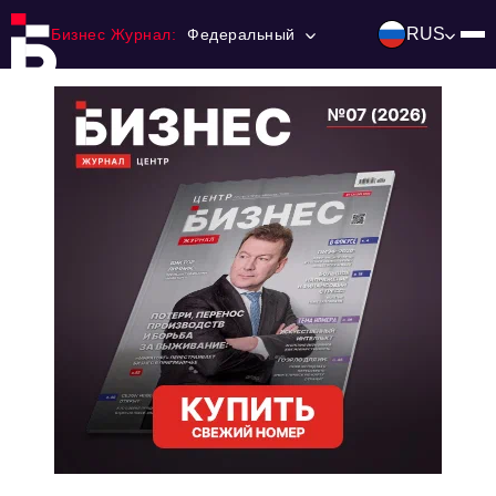
RUS
Бизнес Журнал:
Федеральный
Главная
Франчайзинг
Номера журнала
Контакты
Категории:
Инвестиции
События
Ниши и рынки
Технологии и тренды
Инфраструктура развития