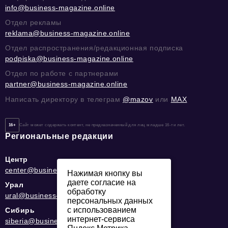
info@business-magazine.online
Отдел рекламы
reklama@business-magazine.online
Отдел распространения/редакционная подписка
podpiska@business-magazine.online
Отдел по работе с партнерами
partner@business-magazine.online
Написать директору в телеграм
@mazov
или
MAX
16+
Сайт может содержать контент, не предназначенный для лиц младше 16-ти лет.
Региональные редакции
Центр
center@business-magazine.online
Нажимая кнопку вы
даете согласие на
Урал
обработку
ural@business-magazine.online
персональных данных
с использованием
Сибирь
интернет-сервиса
siberia@business-magazine.online