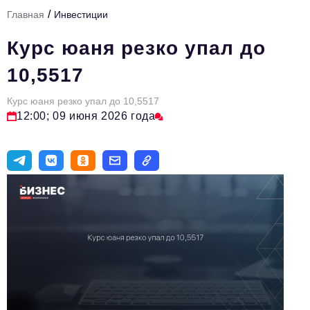
/
Главная
Инвестиции
Тема номера
Курс юаня резко упал до
HR
10,5517
Персона номера
Курс юаня резко упал до 10,5517
Юридический практикум
12:00; 09 июня 2026 года
Стиль жизни
Туризм
Импортозамещение
ОПК
Эксперты
Авторские материалы
Видео