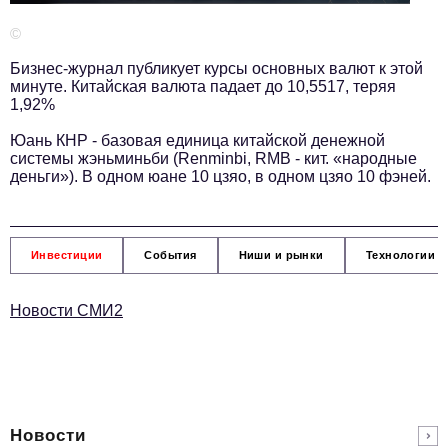
Телефон редакции:
+7 495 727-01-67
©
Электронные почты редакции:
Бизнес-журнал публикует курсы основных валют к этой
Информационный отдел
минуте. Китайская валюта падает до 10,5517, теряя
info@business-magazine.online
1,92%
Отдел рекламы
Юань КНР - базовая единица китайской денежной
reklama@business-magazine.online
системы жэньминьби (Renminbi, RMB - кит. «народные
деньги»). В одном юане 10 цзяо, в одном цзяо 10 фэней.
Отдел распространения/редакционная подписка
podpiska@business-magazine.online
Отдел по работе с партнерами
partner@business-magazine.online
Инвестиции
События
Ниши и рынки
Технологии и
Новости СМИ2
Новости