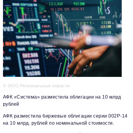
Телефон редакции:
+7 495 727-01-67
Электронные почты редакции:
Информационный отдел
info@business-magazine.online
Отдел рекламы
reklama@business-magazine.online
Отдел распространения/редакционная подписка
podpiska@business-magazine.online
Отдел по работе с партнерами
partner@business-magazine.online
© ООО Региональные новости
АФК «Система» разместила облигации на 10 млрд
рублей
АФК разместила биржевые облигации серии 002P-14
на 10 млрд. рублей по номинальной стоимости.