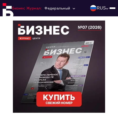
RUS
Бизнес Журнал:
Федеральный
Главная
Франчайзинг
Номера журнала
Контакты
Категории:
Инвестиции
События
Ниши и рынки
Технологии и тренды
Инфраструктура развития