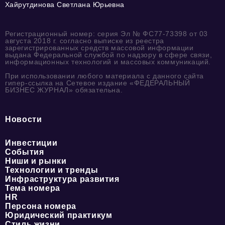
Хайрутдинова Светлана Юрьевна
Регистрационный номер: серия Эл № ФС77-73398 от 03
августа 2018 г. согласно выписке из реестра
зарегистрированных средств массовой информации
выдана Федеральной службой по надзору в сфере связи,
информационных технологий и массовых коммуникаций.
При использовании любого материала с данного сайта
гипер-ссылка на Сетевое издание «ФЕДЕРАЛЬНЫЙ
БИЗНЕС ЖУРНАЛ» обязательна.
Новости
Инвестиции
События
Ниши и рынки
Технологии и тренды
Инфраструктура развития
Тема номера
HR
Персона номера
Юридический практикум
Стиль жизни