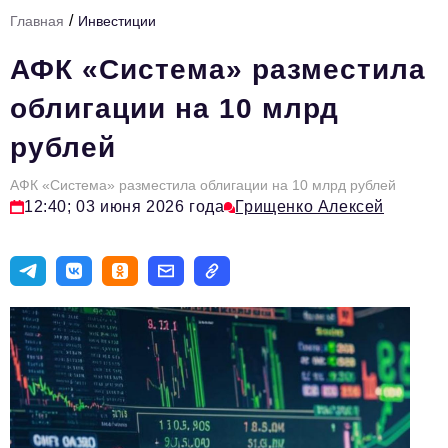
/
Главная
Инвестиции
Тема номера
АФК «Система» разместила
HR
облигации на 10 млрд
Персона номера
рублей
Юридический практикум
АФК «Система» разместила облигации на 10 млрд рублей
Стиль жизни
12:40; 03 июня 2026 года
Грищенко Алексей
Туризм
Импортозамещение
ОПК
Эксперты
Авторские материалы
Видео