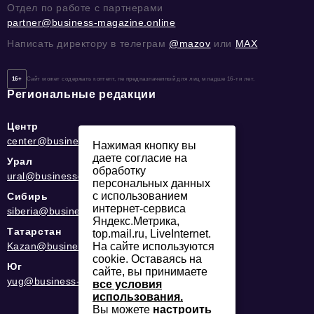
Отдел по работе с партнерами
partner@business-magazine.online
Написать директору в телеграм
@mazov
или
MAX
16+
Сайт может содержать контент, не предназначенный для лиц младше 16-ти лет.
Региональные редакции
Центр
center@business-magazine.online
Нажимая кнопку вы
даете согласие на
Урал
обработку
ural@business-magazine.online
персональных данных
с использованием
Сибирь
интернет-сервиса
siberia@business-magazine.online
Яндекс.Метрика,
Татарстан
top.mail.ru, LiveInternet.
Kazan@business-magazine.online
На сайте используются
cookie. Оставаясь на
Юг
сайте, вы принимаете
yug@business-magazine.online
все условия
использования.
Вы можете
настроить