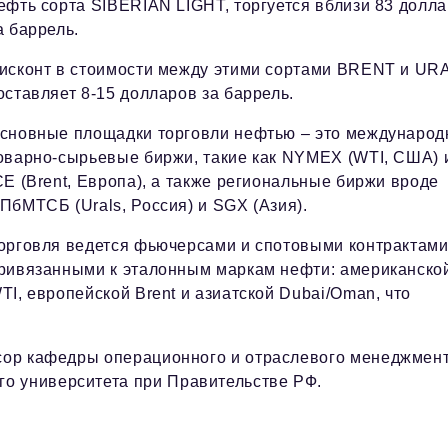
ефть сорта SIBERIAN LIGHT, торгуется вблизи 83 долл
а баррель.
исконт в стоимости между этими сортами BRENT и UR
оставляет 8-15 долларов за баррель.
сновные площадки торговли нефтью – это междунаро
оварно-сырьевые биржи, такие как NYMEX (WTI, США) 
CE (Brent, Европа), а также региональные биржи вроде
ПбМТСБ (Urals, Россия) и SGX (Азия).
орговля ведется фьючерсами и спотовыми контрактами
ривязанными к эталонным маркам нефти: американско
TI, европейской Brent и азиатской Dubai/Oman, что
ссор кафедры операционного и отраслевого менеджмен
о университета при Правительстве РФ.