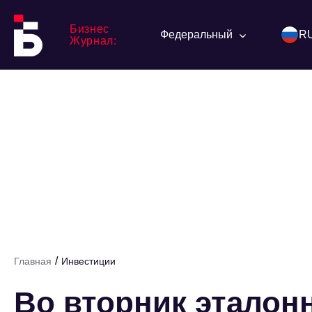
Бизнес
Федеральный
R
Журнал:
/
Главная
Инвестиции
Во вторник эталон