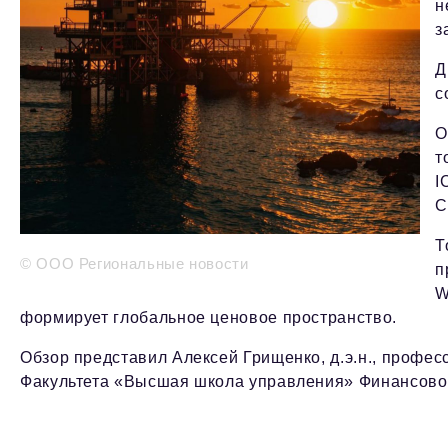
н
з
Д
с
О
т
I
С
Т
© ООО Региональные новости
п
W
формирует глобальное ценовое пространство.
Обзор представил Алексей Грищенко, д.э.н., профе
Факультета «Высшая школа управления» Финансовог