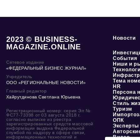
2023 © BUSINESS-
Новости
MAGAZINE.ONLINE
Инвестиц
События
Сетевое издание
Ниши и р
«ФЕДЕРАЛЬНЫЙ БИЗНЕС ЖУРНАЛ»
Технолог
Инфрастр
Учредитель
Тема ном
ООО «РЕГИОНАЛЬНЫЕ НОВОСТИ»
HR
Главный редактор
Персона 
Хайрутдинова Светлана Юрьевна
Юридичес
Стиль жи
Туризм
Регистрационный номер: серия Эл №
Импортоз
ФС77-73398 от 03 августа 2018 г.
согласно выписке из реестра
ОПК
зарегистрированных средств массовой
Эксперты
информации выдана Федеральной
Авторски
службой по надзору в сфере связи,
информационных технологий и
Видео