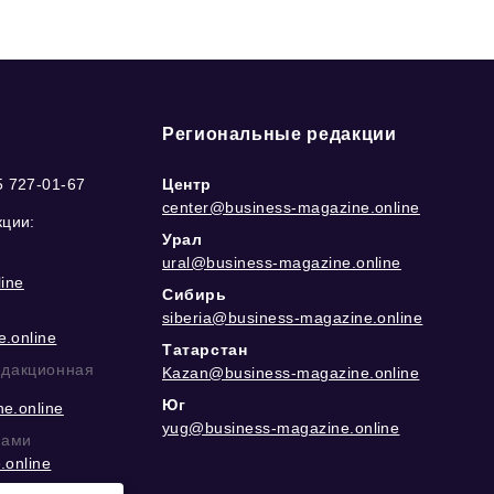
Региональные редакции
5 727-01-67
Центр
center@business-magazine.online
кции:
Урал
ural@business-magazine.online
ine
Сибирь
siberia@business-magazine.online
.online
Татарстан
едакционная
Kazan@business-magazine.online
Юг
e.online
yug@business-magazine.online
рами
.online