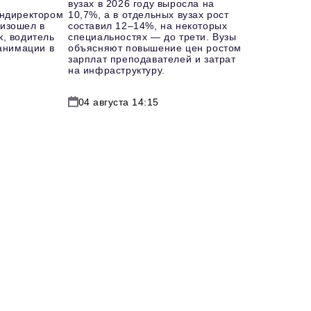
вузах в 2026 году выросла на
ендиректором
10,7%, а в отдельных вузах рост
изошел в
составил 12–14%, на некоторых
к, водитель
специальностях — до трети. Вузы
еанимации в
объясняют повышение цен ростом
зарплат преподавателей и затрат
на инфраструктуру.
04 августа 14:15