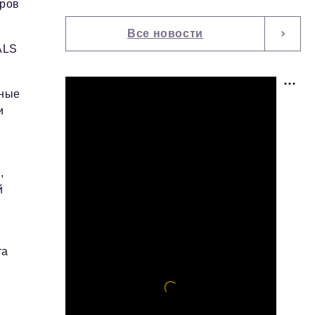
аров
Все новости
ALS
дные
и
,
й
та