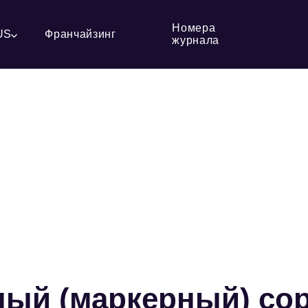
Номера
US
Франчайзинг
журнала
ный (маркерный) со