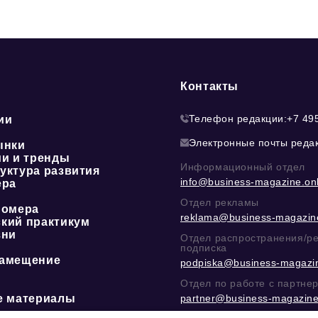
Контакты
Телефон редакции:
+7 49
ии
Электронные почты реда
ынки
ии и тренды
Информационный отдел
уктура развития
info@business-magazine.onl
ера
Отдел рекламы
номера
reklama@business-magazine
кий практикум
зни
Отдел распространения/р
подписка
амещение
podpiska@business-magazin
Отдел по работе с партне
е материалы
partner@business-magazine