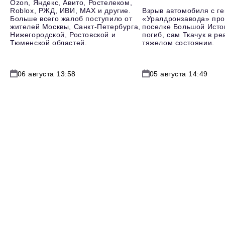
Ozon, Яндекс, Авито, Ростелеком,
Roblox, РЖД, ИВИ, MAX и другие.
Взрыв автомобиля с г
Больше всего жалоб поступило от
«Уралдронзавода» про
жителей Москвы, Санкт-Петербурга,
поселке Большой Исто
Нижегородской, Ростовской и
погиб, сам Ткачук в р
Тюменской областей.
тяжелом состоянии.
06 августа 13:58
05 августа 14:49