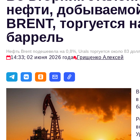
нефти, добываемой
BRENT, торгуется н
баррель
Нефть Brent подешевела на 0,8%, Urals торгуется около 83 дол
14:33; 02 июня 2026 года
Грищенко Алексей
В
в
б
Р
в
У