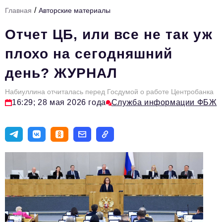
/
Главная
Авторские материалы
Тема номера
Отчет ЦБ, или все не так уж
HR
плохо на сегодняшний
Персона номера
день? ЖУРНАЛ
Юридический практикум
Набиуллина отчиталась перед Госдумой о работе Центробанка
Стиль жизни
16:29; 28 мая 2026 года
Служба информации ФБЖ
Туризм
Импортозамещение
ОПК
Эксперты
Авторские материалы
Видео