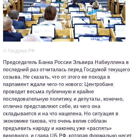
Телефон редакции:
+7 495 727-01-67
Электронные почты редакции:
Информационный отдел
info@business-magazine.online
Отдел рекламы
reklama@business-magazine.online
© Госдума РФ
Отдел распространения/редакционная подписка
podpiska@business-magazine.online
Председатель Банка России Эльвира Набиуллина в
последний раз отчиталась перед Госдумой текущего
Отдел по работе с партнерами
partner@business-magazine.online
созыва. Не сказать, что от этого ее похода в
парламент ждали чего-то нового: Центробанк
проводит весьма публичную и крайне
последовательную политику, и депутаты, конечно,
отлично представляют себе, из чего она
складывается и на что нацелена. Но ситуация в
экономике такова, что очень велик соблазн
предъявить народу и наконец уже «распять»
виновного, и глава ЦБ РФ, которая формально несет