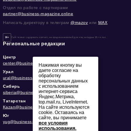
Отдел по работе с партнерами
partner@business-magazine.online
Написать директору в телеграм
@mazov
или
MAX
16+
Сайт может содержать контент, не предназначенный для лиц младше 16-ти лет.
Региональные редакции
Центр
center@business-magazine.online
Нажимая кнопку вы
даете согласие на
Урал
обработку
ural@business-magazine.online
персональных данных
с использованием
Сибирь
интернет-сервиса
siberia@business-magazine.online
Яндекс.Метрика,
Татарстан
top.mail.ru, LiveInternet.
На сайте используются
Kazan@business-magazine.online
cookie. Оставаясь на
Юг
сайте, вы принимаете
yug@business-magazine.online
все условия
использования.