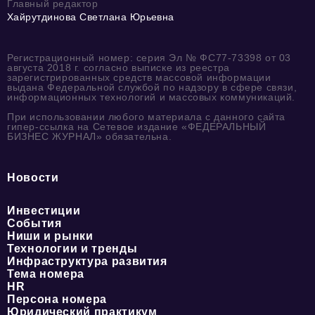
Главный редактор
Хайрутдинова Светлана Юрьевна
Регистрационный номер: серия Эл № ФС77-73398 от 03
августа 2018 г. согласно выписке из реестра
зарегистрированных средств массовой информации
выдана Федеральной службой по надзору в сфере связи,
информационных технологий и массовых коммуникаций.
При использовании любого материала с данного сайта
гипер-ссылка на Сетевое издание «ФЕДЕРАЛЬНЫЙ
БИЗНЕС ЖУРНАЛ» обязательна.
Новости
Инвестиции
События
Ниши и рынки
Технологии и тренды
Инфраструктура развития
Тема номера
HR
Персона номера
Юридический практикум