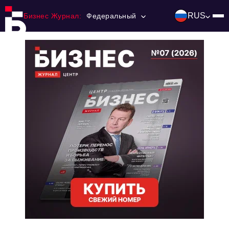
RUS
Бизнес Журнал:
Федеральный
Главная
Франчайзинг
Номера журнала
Контакты
Категории:
Инвестиции
События
Ниши и рынки
Технологии и тренды
Инфраструктура развития