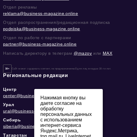
Отдел рекламы
reklama@business-magazine.online
Отдел распространения/редакционная подписка
podpiska@business-magazine.online
Отдел по работе с партнерами
partner@business-magazine.online
Написать директору в телеграм
@mazov
или
MAX
16+
Сайт может содержать контент, не предназначенный для лиц младше 16-ти лет.
Региональные редакции
Центр
center@business-magazine.online
Нажимая кнопку вы
даете согласие на
Урал
обработку
ural@business-magazine.online
персональных данных
с использованием
Сибирь
интернет-сервиса
siberia@business-magazine.online
Яндекс.Метрика,
Татарстан
top.mail.ru, LiveInternet.