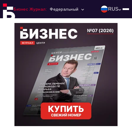
RUS
Бизнес Журнал:
Федеральный
Главная
Франчайзинг
Номера журнала
Контакты
Категории:
Инвестиции
События
Ниши и рынки
Технологии и тренды
Инфраструктура развития