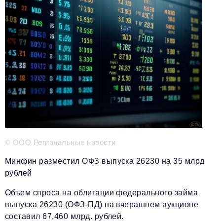
Телефон редакции:
+7 495 727-01-67
Электронные почты редакции:
Информационный отдел
info@business-magazine.online
Отдел рекламы
reklama@business-magazine.online
Отдел распространения/редакционная подписка
podpiska@business-magazine.online
Отдел по работе с партнерами
partner@business-magazine.online
© ООО Региональные новости
Минфин разместил ОФЗ выпуска 26230 на 35 млрд
рублей
Объем спроса на облигации федерального займа
выпуска 26230 (ОФЗ-ПД) на вчерашнем аукционе
составил 67,460 млрд. рублей.