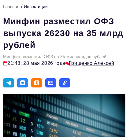
/
Главная
Инвестиции
Тема номера
Минфин разместил ОФЗ
HR
выпуска 26230 на 35 млрд
Персона номера
рублей
Юридический практикум
Минфин разместил ОФЗ на 35 миллиардов рублей
Стиль жизни
21:43; 28 мая 2026 года
Грищенко Алексей
Туризм
Импортозамещение
ОПК
Эксперты
Авторские материалы
Видео