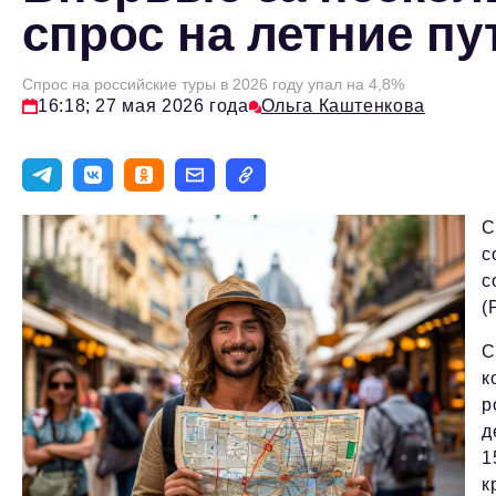
спрос на летние п
Спрос на российские туры в 2026 году упал на 4,8%
16:18; 27 мая 2026 года
Ольга Каштенкова
С
с
с
(
С
к
р
д
1
к