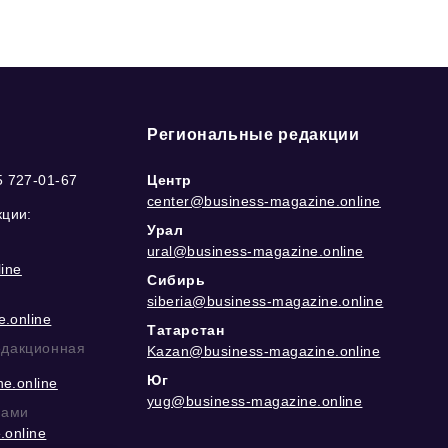
Региональные редакции
5 727-01-67
Центр
center@business-magazine.online
кции:
Урал
ural@business-magazine.online
ine
Сибирь
siberia@business-magazine.online
.online
Татарстан
едакционная
Kazan@business-magazine.online
Юг
e.online
yug@business-magazine.online
рами
.online