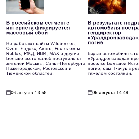
В российском сегменте
В результате под
интернета фиксируется
автомобиля постр
массовый сбой
гендиректор
«Уралдронзавода»
погиб
Не работают сайты Wildberries,
Ozon, Яндекс, Авито, Ростелеком,
Roblox, РЖД, ИВИ, MAX и другие.
Взрыв автомобиля с г
Больше всего жалоб поступило от
«Уралдронзавода» про
жителей Москвы, Санкт-Петербурга,
поселке Большой Исто
Нижегородской, Ростовской и
погиб, сам Ткачук в р
Тюменской областей.
тяжелом состоянии.
06 августа 13:58
05 августа 14:49