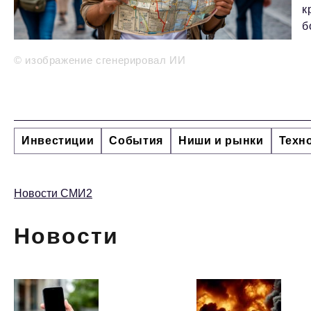
к
б
© изображение сгенерировал ИИ
Инвестиции
События
Ниши и рынки
Техн
Новости СМИ2
Новости