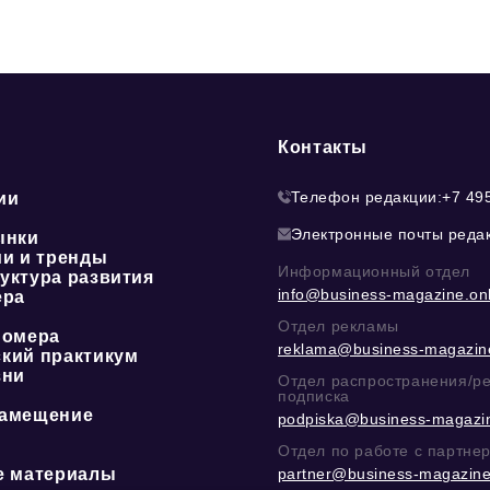
Контакты
Телефон редакции:
+7 49
ии
Электронные почты реда
ынки
ии и тренды
Информационный отдел
уктура развития
info@business-magazine.onl
ера
Отдел рекламы
номера
reklama@business-magazine
кий практикум
зни
Отдел распространения/р
подписка
амещение
podpiska@business-magazin
Отдел по работе с партне
е материалы
partner@business-magazine