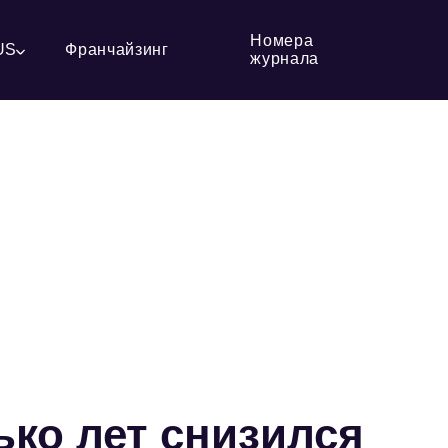
Номера
US
Франчайзинг
журнала
ько лет снизился