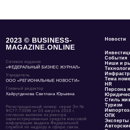
2023 © BUSINESS-
Новости
MAGAZINE.ONLINE
Инвестиц
События
Сетевое издание
Ниши и р
«ФЕДЕРАЛЬНЫЙ БИЗНЕС ЖУРНАЛ»
Технолог
Инфрастр
Учредитель
Тема ном
ООО «РЕГИОНАЛЬНЫЕ НОВОСТИ»
HR
Главный редактор
Персона 
Хайрутдинова Светлана Юрьевна
Юридичес
Стиль жи
Туризм
Регистрационный номер: серия Эл №
Импортоз
ФС77-73398 от 03 августа 2018 г.
согласно выписке из реестра
ОПК
зарегистрированных средств массовой
Эксперты
информации выдана Федеральной
Авторски
службой по надзору в сфере связи,