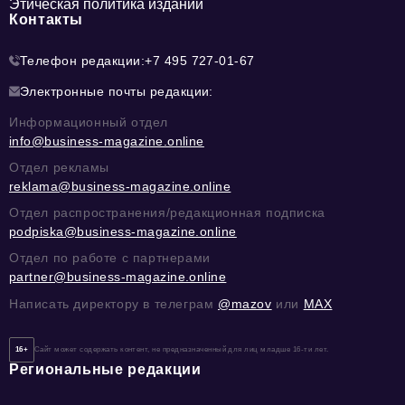
Этическая политика изданий
Контакты
Телефон редакции:
+7 495 727-01-67
Электронные почты редакции:
Информационный отдел
info@business-magazine.online
Отдел рекламы
reklama@business-magazine.online
Отдел распространения/редакционная подписка
podpiska@business-magazine.online
Отдел по работе с партнерами
partner@business-magazine.online
Написать директору в телеграм
@mazov
или
MAX
16+
Сайт может содержать контент, не предназначенный для лиц младше 16-ти лет.
Региональные редакции