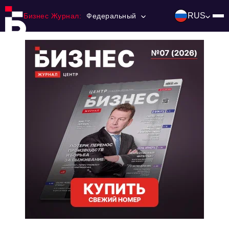
RUS
Бизнес Журнал:
Федеральный
Главная
Франчайзинг
Номера журнала
Контакты
Категории:
Инвестиции
События
Ниши и рынки
Технологии и тренды
Инфраструктура развития