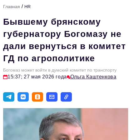
/
Главная
HR
Тема номера
Бывшему брянскому
HR
губернатору Богомазу не
Персона номера
дали вернуться в комитет
Юридический практикум
ГД по агрополитике
Стиль жизни
Туризм
Богомаз может войти в думский комитет по транспорту
15:37; 27 мая 2026 года
Ольга Каштенкова
Импортозамещение
ОПК
Эксперты
Авторские материалы
Видео