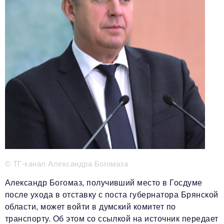
Телефон редакции:
+7 495 727-01-67
Электронные почты редакции:
Информационный отдел
info@business-magazine.online
Отдел рекламы
reklama@business-magazine.online
Отдел распространения/редакционная подписка
podpiska@business-magazine.online
Отдел по работе с партнерами
partner@business-magazine.online
© ТГ-канал Александра Богомаза
Александр Богомаз, получивший место в Госдуме
после ухода в отставку с поста губернатора Брянской
области, может войти в думский комитет по
транспорту. Об этом со ссылкой на источник передает