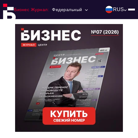
RUS
Бизнес Журнал:
Федеральный
Главная
Франчайзинг
Номера журнала
Контакты
Категории:
Инвестиции
События
Ниши и рынки
Технологии и тренды
Инфраструктура развития