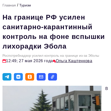
/
Главная
Туризм
Тема номера
На границе РФ усилен
HR
санитарно-карантинный
Персона номера
контроль на фоне вспышки
Юридический практикум
лихорадки Эбола
Стиль жизни
Туризм
Роспотребнадзор усилил контроль на границе из-за Эболы
12:49; 27 мая 2026 года
Ольга Каштенкова
Импортозамещение
ОПК
Эксперты
В
Авторские материалы
Видео