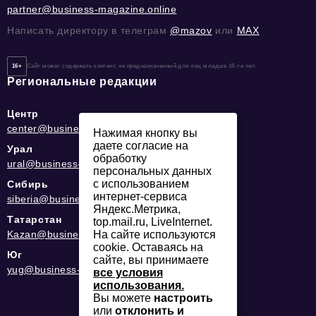
partner@business-magazine.online
Написать директору в телеграм
@mazov
или
MAX
16+
Сайт может содержать контент, не предназначенный для лиц младше 16-ти лет.
Региональные редакции
Центр
center@business-magazine.online
Нажимая кнопку вы
даете согласие на
Урал
обработку
ural@business-magazine.online
персональных данных
с использованием
Сибирь
интернет-сервиса
siberia@business-magazine.online
Яндекс.Метрика,
Татарстан
top.mail.ru, LiveInternet.
На сайте используются
Kazan@business-magazine.online
cookie. Оставаясь на
Юг
сайте, вы принимаете
yug@business-magazine.online
все условия
использования.
Вы можете
настроить
или
отклонить и