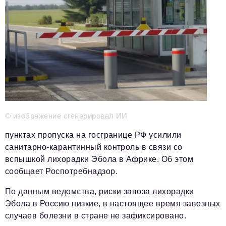
Телефон редакции:
+7 495 727-01-67
Электронные почты редакции:
Информационный отдел
info@business-magazine.online
Отдел рекламы
reklama@business-magazine.online
Отдел распространения/редакционная подписка
podpiska@business-magazine.online
© изображение сгенерировал ИИ
Отдел по работе с партнерами
partner@business-magazine.online
пунктах пропуска на госгранице РФ усилили
санитарно-карантинный контроль в связи со
вспышкой лихорадки Эбола в Африке. Об этом
сообщает Роспотребнадзор.
По данным ведомства, риски завоза лихорадки
Эбола в Россию низкие, в настоящее время завозных
случаев болезни в стране не зафиксировано.