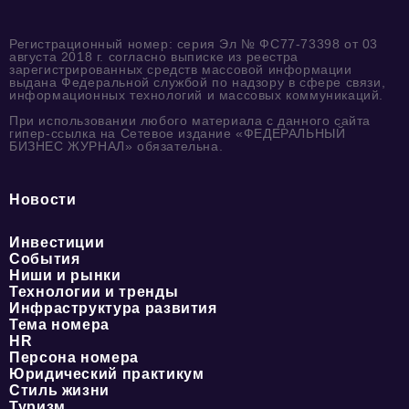
Регистрационный номер: серия Эл № ФС77-73398 от 03
августа 2018 г. согласно выписке из реестра
зарегистрированных средств массовой информации
выдана Федеральной службой по надзору в сфере связи,
информационных технологий и массовых коммуникаций.
При использовании любого материала с данного сайта
гипер-ссылка на Сетевое издание «ФЕДЕРАЛЬНЫЙ
БИЗНЕС ЖУРНАЛ» обязательна.
Новости
Инвестиции
События
Ниши и рынки
Технологии и тренды
Инфраструктура развития
Тема номера
HR
Персона номера
Юридический практикум
Стиль жизни
Туризм