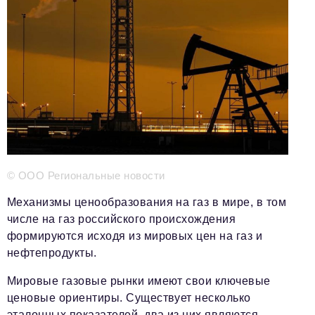
Телефон редакции:
+7 495 727-01-67
Электронные почты редакции:
Информационный отдел
info@business-magazine.online
Отдел рекламы
reklama@business-magazine.online
Отдел распространения/редакционная подписка
podpiska@business-magazine.online
Отдел по работе с партнерами
© ООО Региональные новости
partner@business-magazine.online
Механизмы ценообразования на газ в мире, в том
числе на газ российского происхождения
формируются исходя из мировых цен на газ и
нефтепродукты.
Мировые газовые рынки имеют свои ключевые
ценовые ориентиры. Существует несколько
эталонных показателей, два из них являются