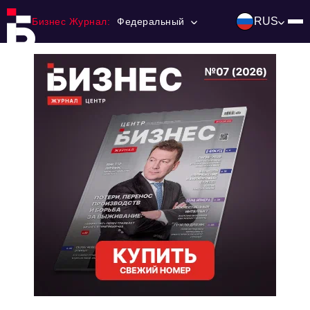
RUS
Бизнес Журнал:
Федеральный
Главная
Франчайзинг
Номера журнала
Контакты
Категории:
Инвестиции
События
Ниши и рынки
Технологии и тренды
Инфраструктура развития