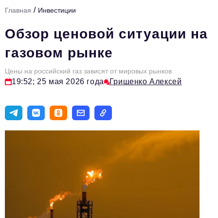
/
Главная
Инвестиции
Тема номера
Обзор ценовой ситуации на
HR
газовом рынке
Персона номера
Цены на российский газ зависят от мировых рынков
Юридический практикум
19:52; 25 мая 2026 года
Грищенко Алексей
Стиль жизни
Туризм
Импортозамещение
ОПК
Эксперты
Авторские материалы
Видео