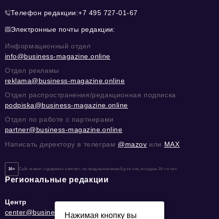
Телефон редакции:
+7 495 727-01-67
Электронные почты редакции:
Информационный отдел
info@business-magazine.online
Отдел рекламы
reklama@business-magazine.online
Отдел распространения/редакционная подписка
podpiska@business-magazine.online
Отдел по работе с партнерами
partner@business-magazine.online
Написать директору в телеграм
@mazov
или
MAX
16+
Сайт может содержать контент, не предназначенный для лиц младше 16-ти лет.
Региональные редакции
Центр
center@business-magazine.online
Нажимая кнопку вы