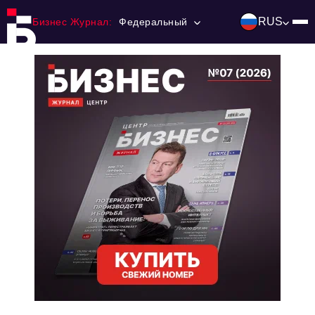
RUS
Бизнес Журнал:
Федеральный
Главная
Франчайзинг
Номера журнала
Контакты
Категории:
Инвестиции
События
Ниши и рынки
Технологии и тренды
Инфраструктура развития