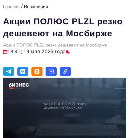
/
Главная
Инвестиции
Тема номера
Акции ПОЛЮС PLZL резко
HR
дешевеют на Мосбирже
Персона номера
Акции ПОЛЮС PLZL резко дешевеют на Мосбирже
Юридический практикум
18:41; 19 мая 2026 года
Стиль жизни
Туризм
Импортозамещение
ОПК
Эксперты
Авторские материалы
Видео