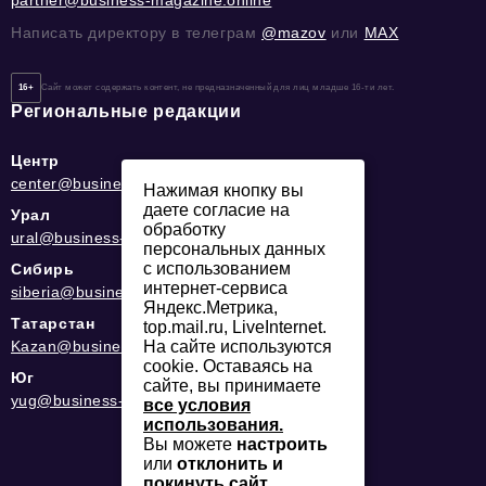
Написать директору в телеграм
@mazov
или
MAX
16+
Сайт может содержать контент, не предназначенный для лиц младше 16-ти лет.
Региональные редакции
Центр
center@business-magazine.online
Нажимая кнопку вы
даете согласие на
Урал
обработку
ural@business-magazine.online
персональных данных
с использованием
Сибирь
интернет-сервиса
siberia@business-magazine.online
Яндекс.Метрика,
Татарстан
top.mail.ru, LiveInternet.
Kazan@business-magazine.online
На сайте используются
cookie. Оставаясь на
Юг
сайте, вы принимаете
yug@business-magazine.online
все условия
использования.
Вы можете
настроить
или
отклонить и
покинуть сайт