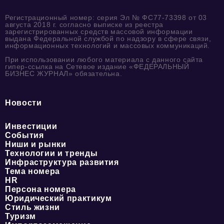
Регистрационный номер: серия Эл № ФС77-73398 от 03
августа 2018 г. согласно выписке из реестра
зарегистрированных средств массовой информации
выдана Федеральной службой по надзору в сфере связи,
информационных технологий и массовых коммуникаций.
При использовании любого материала с данного сайта
гипер-ссылка на Сетевое издание «ФЕДЕРАЛЬНЫЙ
БИЗНЕС ЖУРНАЛ» обязательна.
Новости
Инвестиции
События
Ниши и рынки
Технологии и тренды
Инфраструктура развития
Тема номера
HR
Персона номера
Юридический практикум
Стиль жизни
Туризм