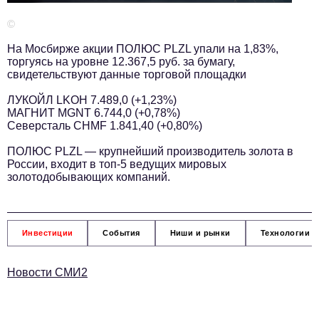
Телефон редакции:
+7 495 727-01-67
©
Электронные почты редакции:
На Мосбирже акции ПОЛЮС PLZL упали на 1,83%,
Информационный отдел
торгуясь на уровне 12.367,5 руб. за бумагу,
info@business-magazine.online
свидетельствуют данные торговой площадки
Отдел рекламы
ЛУКОЙЛ LKOH 7.489,0 (+1,23%)
reklama@business-magazine.online
МАГНИТ MGNT 6.744,0 (+0,78%)
Северсталь CHMF 1.841,40 (+0,80%)
Отдел распространения/редакционная подписка
podpiska@business-magazine.online
ПОЛЮС PLZL — крупнейший производитель золота в
Отдел по работе с партнерами
России, входит в топ-5 ведущих мировых
золотодобывающих компаний.
partner@business-magazine.online
Инвестиции
События
Ниши и рынки
Технологии и
Новости СМИ2