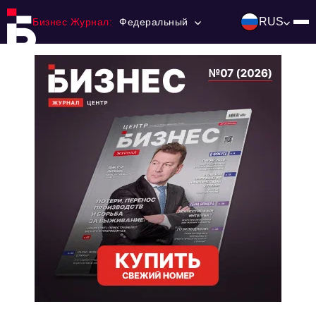
RUS
Бизнес Журнал:
Федеральный
Главная
Франчайзинг
Номера журнала
Контакты
Категории:
Инвестиции
События
Ниши и рынки
Технологии и тренды
Инфраструктура развития