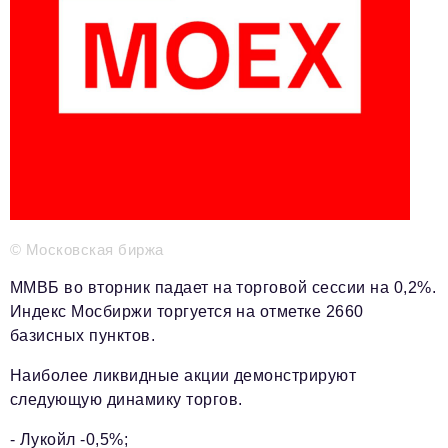
Телефон редакции:
+7 495 727-01-67
Электронные почты редакции:
Информационный отдел
info@business-magazine.online
Отдел рекламы
reklama@business-magazine.online
Отдел распространения/редакционная подписка
podpiska@business-magazine.online
Отдел по работе с партнерами
© Московская биржа
partner@business-magazine.online
ММВБ во вторник падает на торговой сессии на 0,2%.
Индекс Мосбиржи торгуется на отметке 2660
базисных пунктов.
Наиболее ликвидные акции демонстрируют
следующую динамику торгов.
- Лукойл -0,5%;