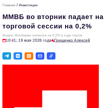
/
Главная
Инвестиции
Тема номера
ММВБ во вторник падает на
HR
торговой сессии на 0,2%
Персона номера
Индекс Мосбиржи снизился на 0,2% в ходе торгов
Юридический практикум
10:41; 19 мая 2026 года
Грищенко Алексей
Стиль жизни
Туризм
Импортозамещение
ОПК
Эксперты
Авторские материалы
Видео