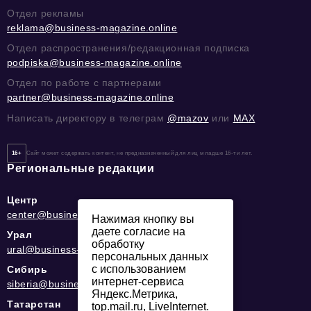
Отдел рекламы
reklama@business-magazine.online
Отдел распространения/редакционная подписка
podpiska@business-magazine.online
Отдел по работе с партнерами
partner@business-magazine.online
Написать директору в телеграм
@mazov
или
MAX
16+
Сайт может содержать контент, не предназначенный для лиц младше 16-ти лет.
Региональные редакции
Центр
center@business-magazine.online
Нажимая кнопку вы
даете согласие на
Урал
обработку
ural@business-magazine.online
персональных данных
с использованием
Сибирь
интернет-сервиса
siberia@business-magazine.online
Яндекс.Метрика,
Татарстан
top.mail.ru, LiveInternet.