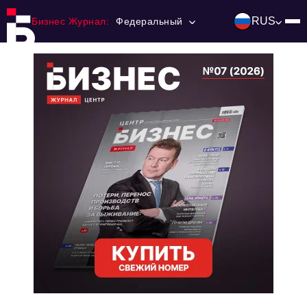
RUS
Бизнес Журнал:
Федеральный
Главная
Франчайзинг
Номера журнала
Контакты
Категории:
Инвестиции
События
Ниши и рынки
Технологии и тренды
Инфраструктура развития