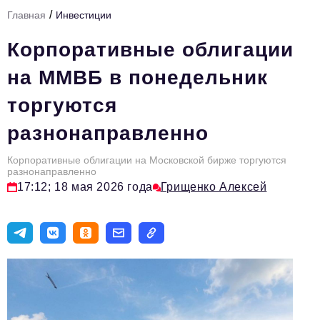
/
Главная
Инвестиции
Тема номера
Корпоративные облигации
HR
на ММВБ в понедельник
Персона номера
торгуются
Юридический практикум
разнонаправленно
Стиль жизни
Туризм
Корпоративные облигации на Московской бирже торгуются
разнонаправленно
17:12; 18 мая 2026 года
Грищенко Алексей
Импортозамещение
ОПК
Эксперты
Авторские материалы
Видео