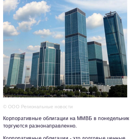
Телефон редакции:
+7 495 727-01-67
Электронные почты редакции:
Информационный отдел
info@business-magazine.online
Отдел рекламы
reklama@business-magazine.online
Отдел распространения/редакционная подписка
podpiska@business-magazine.online
Отдел по работе с партнерами
partner@business-magazine.online
© ООО Региональные новости
Корпоративные облигации на ММВБ в понедельник
торгуются разнонаправленно.
Корпоративные облигации - это долговые ценные