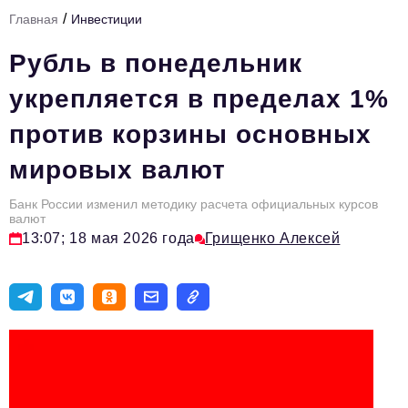
/
Главная
Инвестиции
Тема номера
Рубль в понедельник
HR
укрепляется в пределах 1%
Персона номера
против корзины основных
Юридический практикум
мировых валют
Стиль жизни
Туризм
Банк России изменил методику расчета официальных курсов
валют
13:07; 18 мая 2026 года
Грищенко Алексей
Импортозамещение
ОПК
Эксперты
Авторские материалы
Видео