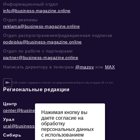
Информационный отдел
info@business-magazine.online
Отдел рекламы
reklama@business-magazine.online
Отдел распространения/редакционная подписка
podpiska@business-magazine.online
Отдел по работе с партнерами
partner@business-magazine.online
Написать директору в телеграм
@mazov
или
MAX
16+
Сайт может содержать контент, не предназначенный для лиц младше 16-ти лет.
Региональные редакции
Центр
center@business-magazine.online
Нажимая кнопку вы
даете согласие на
Урал
обработку
ural@business-magazine.online
персональных данных
с использованием
Сибирь