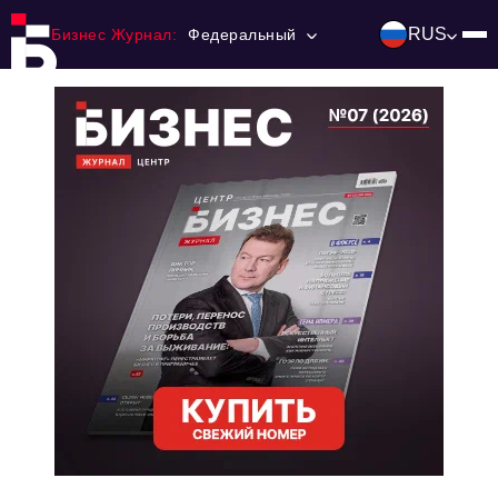
RUS
Бизнес Журнал:
Федеральный
Главная
Франчайзинг
Номера журнала
Контакты
Категории:
Инвестиции
События
Ниши и рынки
Технологии и тренды
Инфраструктура развития