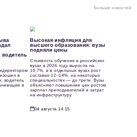
Больше новостей
рыва
Высокая инфляция для
адал
высшего образования: вузы
подняли цены
, водитель
Стоимость обучения в российских
вузах в 2026 году выросла на
ендиректором
10,7%, а в отдельных вузах рост
изошел в
составил 12–14%, на некоторых
к, водитель
специальностях — до трети. Вузы
еанимации в
объясняют повышение цен ростом
зарплат преподавателей и затрат
на инфраструктуру.
04 августа 14:15