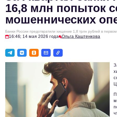
16,8 млн попыток 
мошеннических оп
Банки России предотвратили хищение 1,8 трлн рублей в первом
16:46; 14 мая 2026 года
Ольга Каштенкова
З
х
с
Ц
П
м
п
ч