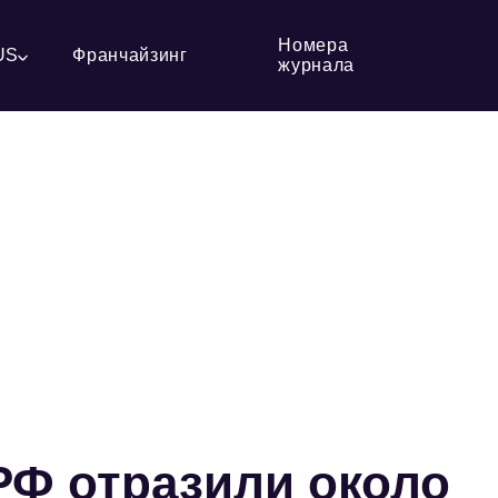
Номера
US
Франчайзинг
журнала
 РФ отразили около