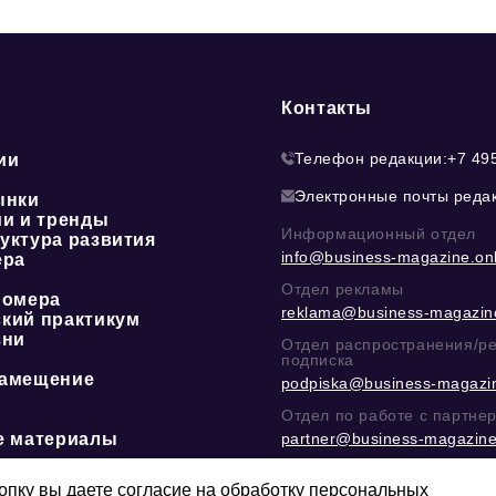
Контакты
Телефон редакции:
+7 49
ии
Электронные почты реда
ынки
ии и тренды
Информационный отдел
уктура развития
info@business-magazine.onl
ера
Отдел рекламы
номера
reklama@business-magazine
кий практикум
зни
Отдел распространения/р
подписка
амещение
podpiska@business-magazin
Отдел по работе с партне
е материалы
partner@business-magazine
Написать директору в тел
@mazov
или
MAX
пку вы даете согласие на обработку персональных