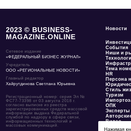
2023 © BUSINESS-
Новости
MAGAZINE.ONLINE
Инвестиц
События
Сетевое издание
Ниши и р
«ФЕДЕРАЛЬНЫЙ БИЗНЕС ЖУРНАЛ»
Технолог
Инфрастр
Учредитель
Тема ном
ООО «РЕГИОНАЛЬНЫЕ НОВОСТИ»
HR
Главный редактор
Персона 
Хайрутдинова Светлана Юрьевна
Юридичес
Стиль жи
Туризм
Регистрационный номер: серия Эл №
Импортоз
ФС77-73398 от 03 августа 2018 г.
согласно выписке из реестра
ОПК
зарегистрированных средств массовой
Эксперты
информации выдана Федеральной
Авторски
службой по надзору в сфере связи,
информационных технологий и
Видео
массовых коммуникаций.
Нажимая кно