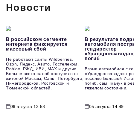
Новости
В российском сегменте
В результате под
интернета фиксируется
автомобиля постр
массовый сбой
гендиректор
«Уралдронзавода»
погиб
Не работают сайты Wildberries,
Ozon, Яндекс, Авито, Ростелеком,
Roblox, РЖД, ИВИ, MAX и другие.
Взрыв автомобиля с г
Больше всего жалоб поступило от
«Уралдронзавода» про
жителей Москвы, Санкт-Петербурга,
поселке Большой Исто
Нижегородской, Ростовской и
погиб, сам Ткачук в р
Тюменской областей.
тяжелом состоянии.
06 августа 13:58
05 августа 14:49