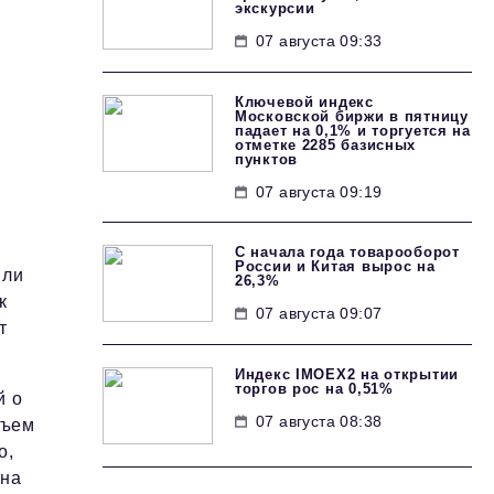
экскурсии
07 августа 09:33
Ключевой индекс
Московской биржи в пятницу
падает на 0,1% и торгуется на
отметке 2285 базисных
пунктов
07 августа 09:19
С начала года товарооборот
России и Китая вырос на
или
26,3%
к
07 августа 09:07
т
Индекс IMOEX2 на открытии
торгов рос на 0,51%
й о
07 августа 08:38
бъем
о,
 на