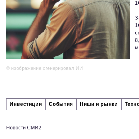
1
З
1
с
8
м
© изображение сгенерировал ИИ
Инвестиции
События
Ниши и рынки
Техн
Новости СМИ2