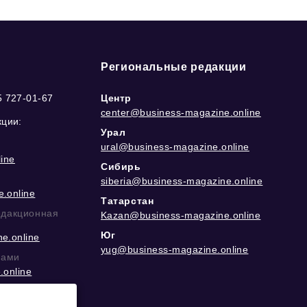
Региональные редакции
5 727-01-67
Центр
center@business-magazine.online
кции:
Урал
ural@business-magazine.online
ine
Сибирь
siberia@business-magazine.online
.online
Татарстан
едакционная
Kazan@business-magazine.online
Юг
e.online
yug@business-magazine.online
рами
.online
еграм