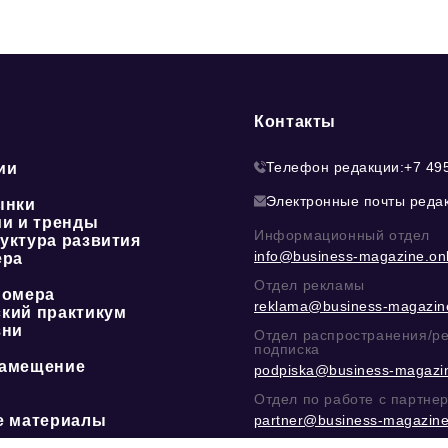
Контакты
Телефон редакции:
+7 49
ии
Электронные почты реда
ынки
ии и тренды
Информационный отдел
уктура развития
info@business-magazine.onl
ера
Отдел рекламы
номера
reklama@business-magazine
кий практикум
зни
Отдел распространения/р
подписка
амещение
podpiska@business-magazin
Отдел по работе с партне
е материалы
partner@business-magazine