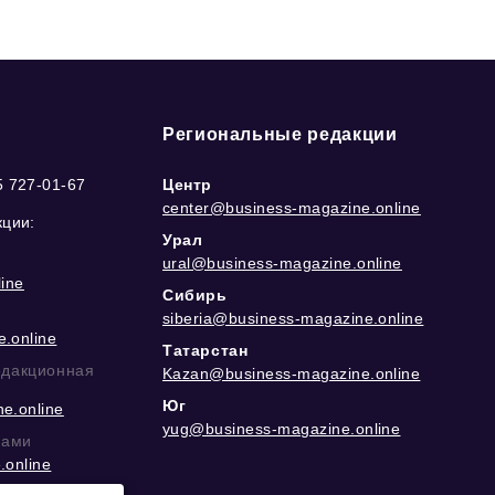
Региональные редакции
5 727-01-67
Центр
center@business-magazine.online
кции:
Урал
ural@business-magazine.online
ine
Сибирь
siberia@business-magazine.online
.online
Татарстан
едакционная
Kazan@business-magazine.online
Юг
e.online
yug@business-magazine.online
рами
.online