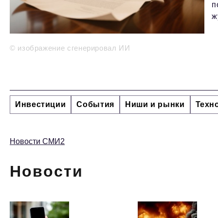
п
ж
© изображение сгенерировал ИИ
Инвестиции
События
Ниши и рынки
Техн
Новости СМИ2
Новости