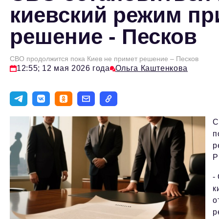
киевский режим пр
решение - Песков
СВО продолжится пока Киев не примет решение – Песков
12:55; 12 мая 2026 года
Ольга Каштенкова
С
п
р
Р
-
к
о
р