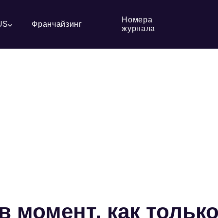
Номера
US
Франчайзинг
журнала
 момент, как тольк