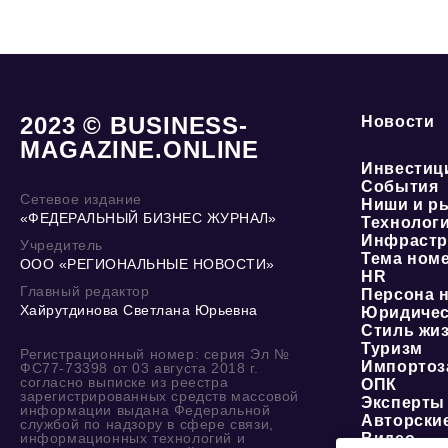
2023 © BUSINESS-
Новости
MAGAZINE.ONLINE
Инвестиц
События
Сетевое издание
Ниши и р
«ФЕДЕРАЛЬНЫЙ БИЗНЕС ЖУРНАЛ»
Технолог
Инфрастр
Учредитель
Тема ном
ООО «РЕГИОНАЛЬНЫЕ НОВОСТИ»
HR
Главный редактор
Персона 
Хайрутдинова Светлана Юрьевна
Юридичес
Стиль жи
Туризм
Регистрационный номер: серия Эл №
Импортоз
ФС77-73398 от 03 августа 2018 г.
согласно выписке из реестра
ОПК
зарегистрированных средств массовой
Эксперты
информации выдана Федеральной
Авторски
службой по надзору в сфере связи,
информационных технологий и
Видео