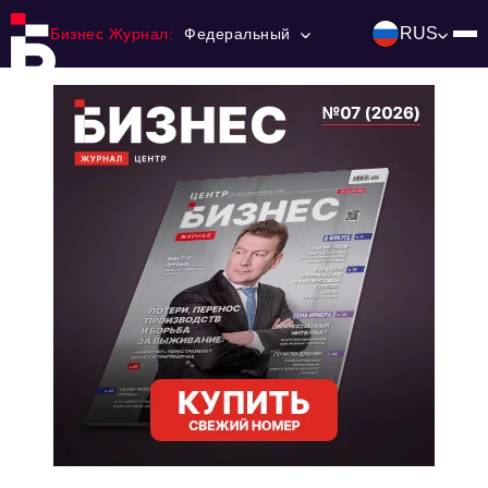
RUS
Бизнес Журнал:
Федеральный
Главная
Франчайзинг
Номера журнала
Контакты
Категории:
Инвестиции
События
Ниши и рынки
Технологии и тренды
Инфраструктура развития