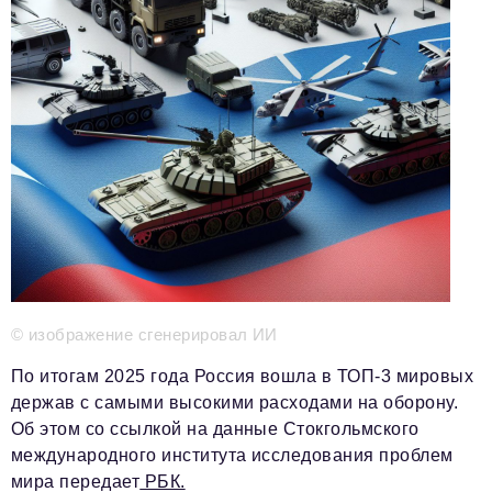
Телефон редакции:
+7 495 727-01-67
Электронные почты редакции:
Информационный отдел
info@business-magazine.online
Отдел рекламы
reklama@business-magazine.online
Отдел распространения/редакционная подписка
podpiska@business-magazine.online
Отдел по работе с партнерами
partner@business-magazine.online
© изображение сгенерировал ИИ
По итогам 2025 года Россия вошла в ТОП-3 мировых
держав с самыми высокими расходами на оборону.
Об этом со ссылкой на данные Стокгольмского
международного института исследования проблем
мира передает
РБК.