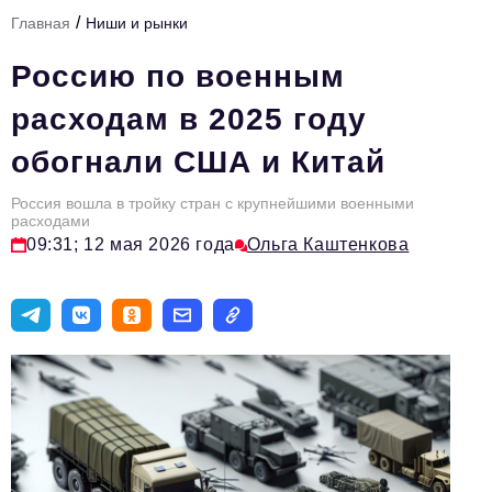
/
Главная
Ниши и рынки
Тема номера
Россию по военным
HR
расходам в 2025 году
Персона номера
обогнали США и Китай
Юридический практикум
Россия вошла в тройку стран с крупнейшими военными
Стиль жизни
расходами
09:31; 12 мая 2026 года
Ольга Каштенкова
Туризм
Импортозамещение
ОПК
Эксперты
Авторские материалы
Видео