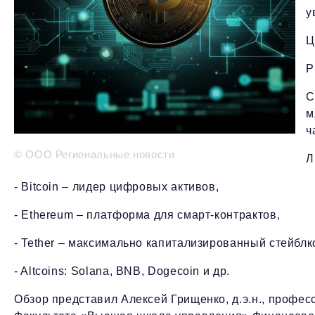
у
Ц
Р
С
м
ч
© ООО Региональные новости
Л
- Bitcoin – лидер цифровых активов,
- Ethereum – платформа для смарт-контрактов,
- Tether – максимально капитализированный стейблк
- Altcoins: Solana, BNB, Dogecoin и др.
Обзор представил Алексей Грищенко, д.э.н., профе