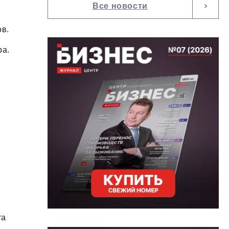
Все новости
в.
ра.
та