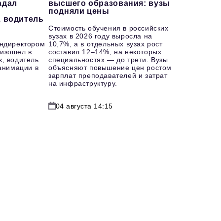
адал
высшего образования: вузы
подняли цены
, водитель
Стоимость обучения в российских
вузах в 2026 году выросла на
ендиректором
10,7%, а в отдельных вузах рост
изошел в
составил 12–14%, на некоторых
к, водитель
специальностях — до трети. Вузы
еанимации в
объясняют повышение цен ростом
зарплат преподавателей и затрат
на инфраструктуру.
04 августа 14:15