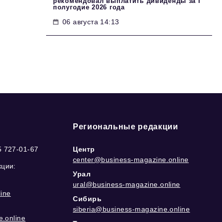
рекомендовал выплатить дивиденды за I
полугодие 2026 года
06 августа 14:13
Региональные редакции
5 727-01-67
Центр
center@business-magazine.online
кции:
Урал
ural@business-magazine.online
ine
Сибирь
siberia@business-magazine.online
.online