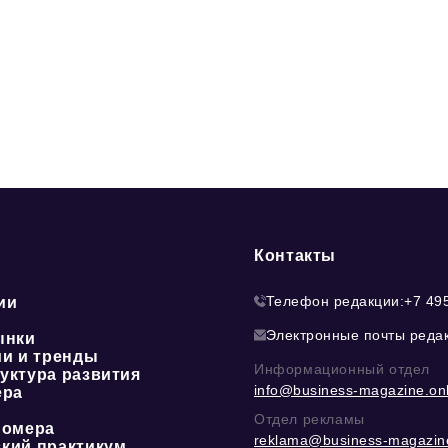
Контакты
Телефон редакции:
+7 49
ии
Электронные почты реда
ынки
ии и тренды
Информационный отдел
уктура развития
info@business-magazine.onl
ера
Отдел рекламы
номера
reklama@business-magazine
кий практикум