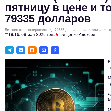
пятницу в цене и т
79335 долларов
Биткоин скорректировался до 79335 долларов, капитализация 
19:16; 08 мая 2026 года
Грищенко Алексей
Б
т
М
т
Д
б
О