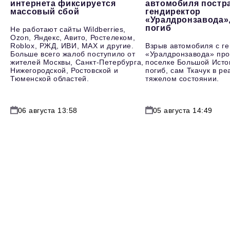
интернета фиксируется
автомобиля постр
массовый сбой
гендиректор
«Уралдронзавода»
погиб
Не работают сайты Wildberries,
Ozon, Яндекс, Авито, Ростелеком,
Roblox, РЖД, ИВИ, MAX и другие.
Взрыв автомобиля с г
Больше всего жалоб поступило от
«Уралдронзавода» про
жителей Москвы, Санкт-Петербурга,
поселке Большой Исто
Нижегородской, Ростовской и
погиб, сам Ткачук в р
Тюменской областей.
тяжелом состоянии.
06 августа 13:58
05 августа 14:49