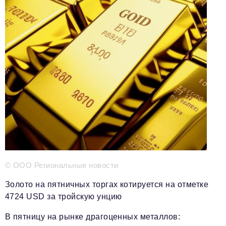
Телефон редакции:
+7 495 727-01-67
Электронные почты редакции:
Информационный отдел
info@business-magazine.online
Отдел рекламы
reklama@business-magazine.online
Отдел распространения/редакционная подписка
podpiska@business-magazine.online
Отдел по работе с партнерами
partner@business-magazine.online
© ООО Региональные новости
Золото на пятничных торгах котируется на отметке
4724 USD за тройскую унцию
В пятницу на рынке драгоценных металлов: