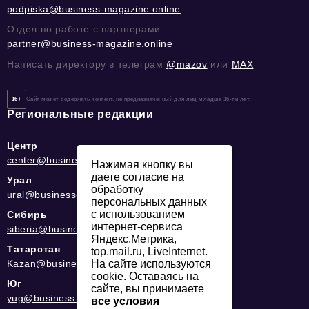
podpiska@business-magazine.online
Отдел по работе с партнерами
partner@business-magazine.online
Написать директору в телеграм
@mazov
или
MAX
16+
Сайт может содержать контент, не предназначенный для лиц младше 16-ти лет.
Региональные редакции
Центр
center@business-magazine.online
Нажимая кнопку вы
даете согласие на
Урал
обработку
ural@business-magazine.online
персональных данных
с использованием
Сибирь
интернет-сервиса
siberia@business-magazine.online
Яндекс.Метрика,
Татарстан
top.mail.ru, LiveInternet.
Kazan@business-magazine.online
На сайте используются
cookie. Оставаясь на
Юг
сайте, вы принимаете
yug@business-magazine.online
все условия