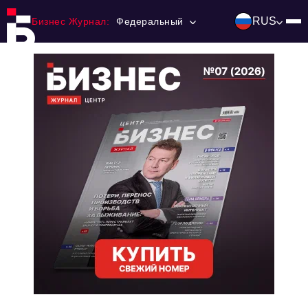
RUS
Бизнес Журнал:
Федеральный
Главная
Франчайзинг
Номера журнала
Контакты
Категории:
Инвестиции
События
Ниши и рынки
Технологии и тренды
Инфраструктура развития