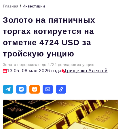
/
Главная
Инвестиции
Тема номера
Золото на пятничных
HR
торгах котируется на
Персона номера
отметке 4724 USD за
Юридический практикум
тройскую унцию
Стиль жизни
Туризм
Золото подорожало до 4724 долларов за унцию
13:05; 08 мая 2026 года
Грищенко Алексей
Импортозамещение
ОПК
Эксперты
Авторские материалы
Видео