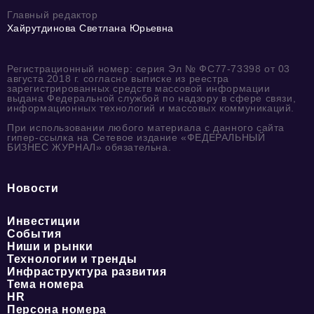
Главный редактор
Хайрутдинова Светлана Юрьевна
Регистрационный номер: серия Эл № ФС77-73398 от 03
августа 2018 г. согласно выписке из реестра
зарегистрированных средств массовой информации
выдана Федеральной службой по надзору в сфере связи,
информационных технологий и массовых коммуникаций.
При использовании любого материала с данного сайта
гипер-ссылка на Сетевое издание «ФЕДЕРАЛЬНЫЙ
БИЗНЕС ЖУРНАЛ» обязательна.
Новости
Инвестиции
События
Ниши и рынки
Технологии и тренды
Инфраструктура развития
Тема номера
HR
Персона номера