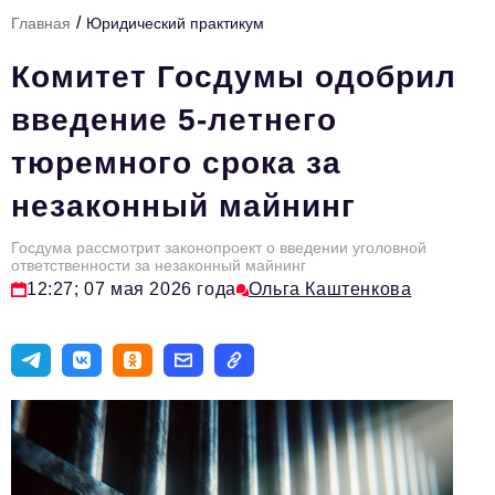
/
Главная
Юридический практикум
Тема номера
Комитет Госдумы одобрил
HR
введение 5-летнего
Персона номера
тюремного срока за
Юридический практикум
незаконный майнинг
Стиль жизни
Туризм
Госдума рассмотрит законопроект о введении уголовной
ответственности за незаконный майнинг
12:27; 07 мая 2026 года
Ольга Каштенкова
Импортозамещение
ОПК
Эксперты
Авторские материалы
Видео