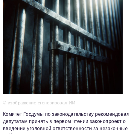
Телефон редакции:
+7 495 727-01-67
Электронные почты редакции:
Информационный отдел
info@business-magazine.online
Отдел рекламы
reklama@business-magazine.online
Отдел распространения/редакционная подписка
podpiska@business-magazine.online
Отдел по работе с партнерами
partner@business-magazine.online
© изображение сгенерировал ИИ
Комитет Госдумы по законодательству рекомендовал
депутатам принять в первом чтении законопроект о
введении уголовной ответственности за незаконные