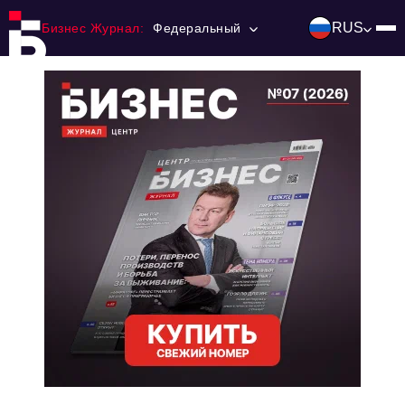
RUS
Бизнес Журнал:
Федеральный
Главная
Франчайзинг
Номера журнала
Контакты
Категории:
Инвестиции
События
Ниши и рынки
Технологии и тренды
Инфраструктура развития