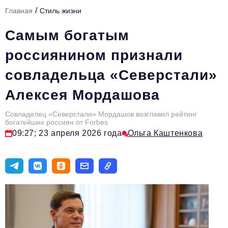
/
Главная
Стиль жизни
Тема номера
Самым богатым
HR
россиянином признали
Персона номера
совладельца «Северстали»
Юридический практикум
Алексея Мордашова
Стиль жизни
Туризм
Совладелец «Северстали» Мордашов возглавил рейтинг
богатейших россиян от Forbes
09:27; 23 апреля 2026 года
Ольга Каштенкова
Импортозамещение
ОПК
Эксперты
Авторские материалы
Видео