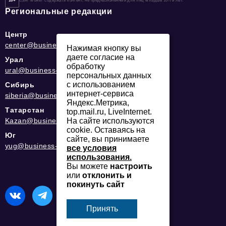
16+
Сайт может содержать контент, не предназначенный для лиц младше 16-ти лет.
Региональные редакции
Центр
center@business-magazine.online
Нажимая кнопку вы
даете согласие на
Урал
обработку
ural@business-magazine.online
персональных данных
с использованием
Сибирь
интернет-сервиса
siberia@business-magazine.online
Яндекс.Метрика,
Татарстан
top.mail.ru, LiveInternet.
Kazan@business-magazine.online
На сайте используются
cookie. Оставаясь на
Юг
сайте, вы принимаете
yug@business-magazine.online
все условия
использования.
Вы можете
настроить
или
отклонить и
покинуть сайт
Принять