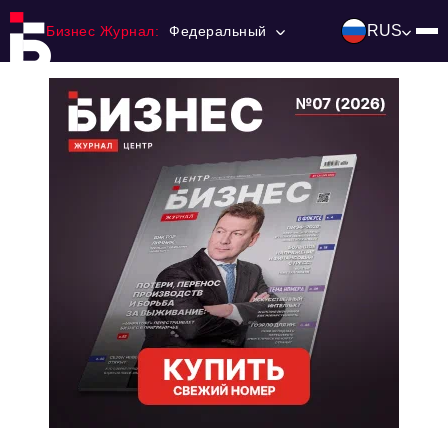
RUS
Бизнес Журнал:
Федеральный
Главная
Франчайзинг
Номера журнала
Контакты
Категории:
Инвестиции
События
Ниши и рынки
Технологии и тренды
Инфраструктура развития