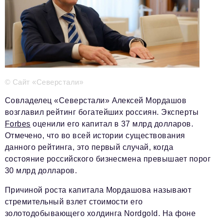
Телефон редакции:
+7 495 727-01-67
Электронные почты редакции:
Информационный отдел
info@business-magazine.online
Отдел рекламы
reklama@business-magazine.online
© Сайт «Северстали»
Отдел распространения/редакционная подписка
podpiska@business-magazine.online
Совладелец «Северстали» Алексей Мордашов
Отдел по работе с партнерами
возглавил рейтинг богатейших россиян. Эксперты
partner@business-magazine.online
Forbes
оценили его капитал в 37 млрд долларов.
Отмечено, что во всей истории существования
данного рейтинга, это первый случай, когда
состояние российского бизнесмена превышает порог
30 млрд долларов.
Причиной роста капитала Мордашова называют
стремительный взлет стоимости его
золотодобывающего холдинга Nordgold. На фоне