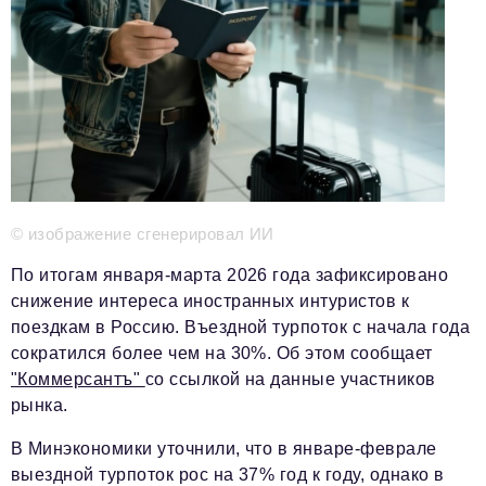
Телефон редакции:
+7 495 727-01-67
Электронные почты редакции:
Информационный отдел
info@business-magazine.online
Отдел рекламы
reklama@business-magazine.online
Отдел распространения/редакционная подписка
podpiska@business-magazine.online
© изображение сгенерировал ИИ
Отдел по работе с партнерами
partner@business-magazine.online
По итогам января-марта 2026 года зафиксировано
снижение интереса иностранных интуристов к
поездкам в Россию. Въездной турпоток с начала года
сократился более чем на 30%. Об этом сообщает
"Коммерсантъ"
со ссылкой на данные участников
рынка.
В Минэкономики уточнили, что в январе-феврале
выездной турпоток рос на 37% год к году, однако в