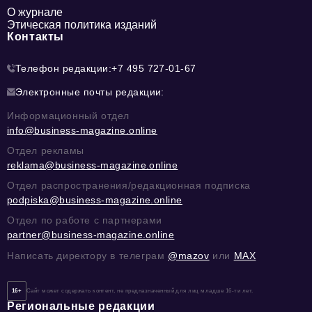
О журнале
Этическая политика изданий
Контакты
Телефон редакции:
+7 495 727-01-67
Электронные почты редакции:
Информационный отдел
info@business-magazine.online
Отдел рекламы
reklama@business-magazine.online
Отдел распространения/редакционная подписка
podpiska@business-magazine.online
Отдел по работе с партнерами
partner@business-magazine.online
Написать директору в телеграм
@mazov
или
MAX
16+
Сайт может содержать контент, не предназначенный для лиц младше 16-ти лет.
Региональные редакции