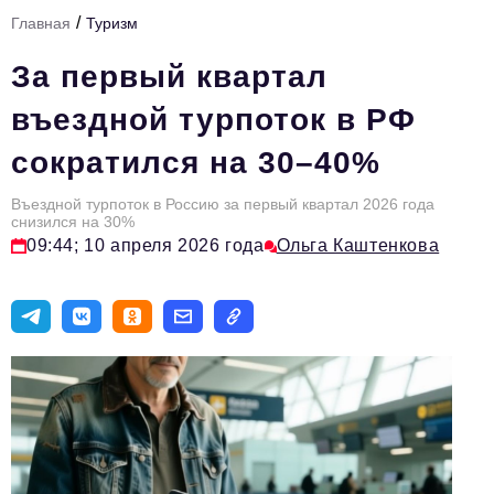
/
Главная
Туризм
Тема номера
За первый квартал
HR
въездной турпоток в РФ
Персона номера
сократился на 30–40%
Юридический практикум
Въездной турпоток в Россию за первый квартал 2026 года
Стиль жизни
снизился на 30%
09:44; 10 апреля 2026 года
Ольга Каштенкова
Туризм
Импортозамещение
ОПК
Эксперты
Авторские материалы
Видео