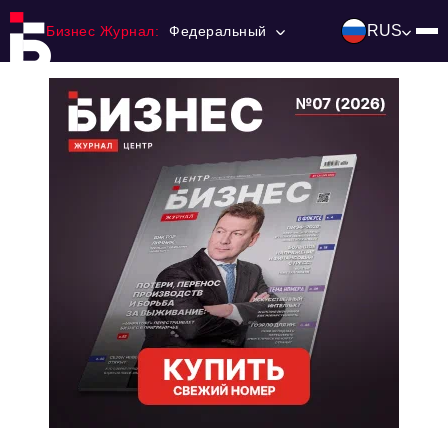
RUS
Бизнес Журнал:
Федеральный
Главная
Франчайзинг
Номера журнала
Контакты
Категории:
Инвестиции
События
Ниши и рынки
Технологии и тренды
Инфраструктура развития