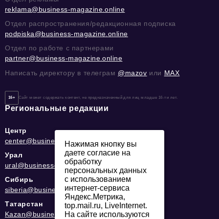
reklama@business-magazine.online
Отдел распространения/редакционная подписка
podpiska@business-magazine.online
Отдел по работе с партнерами
partner@business-magazine.online
Написать директору в телеграм
@mazov
или
MAX
16+
Сайт может содержать контент, не предназначенный для лиц младше 16-ти лет.
Региональные редакции
Центр
center@business-magazine.online
Нажимая кнопку вы
даете согласие на
Урал
обработку
ural@business-magazine.online
персональных данных
с использованием
Сибирь
интернет-сервиса
siberia@business-magazine.online
Яндекс.Метрика,
Татарстан
top.mail.ru, LiveInternet.
Kazan@business-magazine.online
На сайте используются