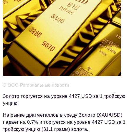
Телефон редакции:
+7 495 727-01-67
Электронные почты редакции:
Информационный отдел
info@business-magazine.online
Отдел рекламы
reklama@business-magazine.online
Отдел распространения/редакционная подписка
podpiska@business-magazine.online
Отдел по работе с партнерами
partner@business-magazine.online
© ООО Региональные новости
Золото торгуется на уровне 4427 USD за 1 тройскую
унцию.
На рынке драгметаллов в среду Золото (XAU/USD)
падает на 0,7% и торгуется на уровне 4427 USD за 1
тройскую унцию (31.1 грамм) золота.