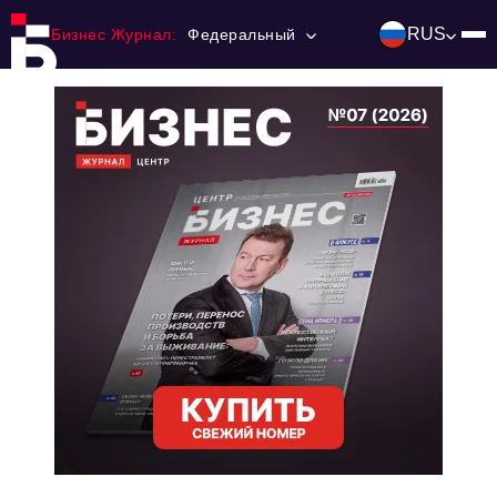
RUS
Бизнес Журнал:
Федеральный
Главная
Франчайзинг
Номера журнала
Контакты
Категории:
Инвестиции
События
Ниши и рынки
Технологии и тренды
Инфраструктура развития