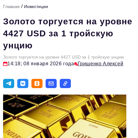
/
Главная
Инвестиции
Тема номера
Золото торгуется на уровне
HR
4427 USD за 1 тройскую
Персона номера
унцию
Юридический практикум
Золото торгуется на уровне 4427 USD за 1 тройскую унцию
Стиль жизни
14:18; 08 января 2026 года
Грищенко Алексей
Туризм
Импортозамещение
ОПК
Эксперты
Авторские материалы
Видео