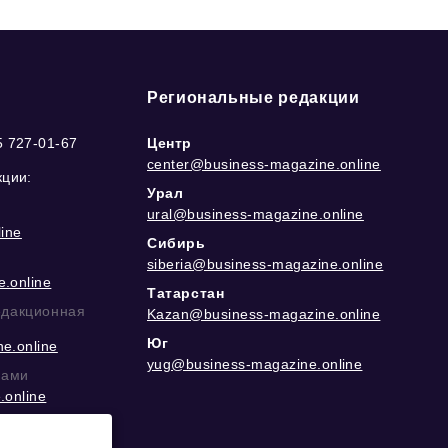
Региональные редакции
5 727-01-67
Центр
center@business-magazine.online
кции:
Урал
ural@business-magazine.online
ine
Сибирь
siberia@business-magazine.online
.online
Татарстан
едакционная
Kazan@business-magazine.online
Юг
e.online
yug@business-magazine.online
рами
.online
еграм