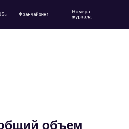
Номера
US
Франчайзинг
журнала
 общий объем