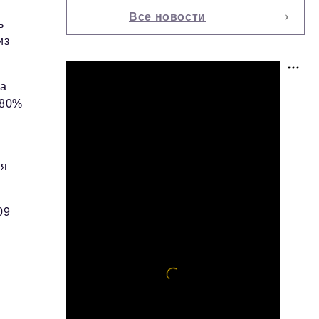
Все новости
ь
из
ка
 80%
ся
09