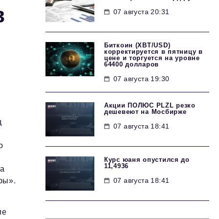
в
07 августа 20:31
Биткоин (XBT/USD)
корректируется в пятницу в
цене и торгуется на уровне
64400 долларов
07 августа 19:30
Акции ПОЛЮС PLZL резко
дешевеют на Мосбирже
д
07 августа 18:41
о
Курс юаня опустился до
11,4936
на
07 августа 18:41
ры».
ие