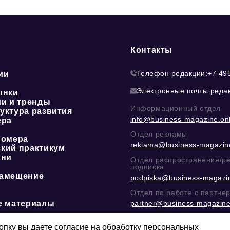
Контакты
Телефон редакции:
+7 49
ии
Электронные почты реда
ынки
ии и тренды
Информационный отдел
уктура развития
info@business-magazine.onl
ера
Отдел рекламы
номера
reklama@business-magazine
кий практикум
зни
Отдел распространения/р
подписка
амещение
podpiska@business-magazin
Отдел по работе с партне
е материалы
partner@business-magazine
Написать директору в тел
@mazov
или
MAX
пку вы даете согласие на обработку персональных