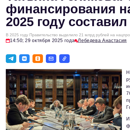
финансирования н
2025 году составил
В 2025 году Правительство выделило 21 млрд рублей на нацпр
14:50; 29 октября 2025 года
Лебедева Анастасия
Н
р
и
7
п
Г
И
ф