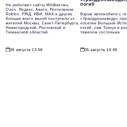
погиб
Не работают сайты Wildberries,
Ozon, Яндекс, Авито, Ростелеком,
Roblox, РЖД, ИВИ, MAX и другие.
Взрыв автомобиля с г
Больше всего жалоб поступило от
«Уралдронзавода» про
жителей Москвы, Санкт-Петербурга,
поселке Большой Исто
Нижегородской, Ростовской и
погиб, сам Ткачук в р
Тюменской областей.
тяжелом состоянии.
06 августа 13:58
05 августа 14:49