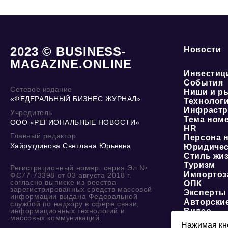
2023 © BUSINESS-
Новости
MAGAZINE.ONLINE
Инвестиц
События
Сетевое издание
Ниши и р
«ФЕДЕРАЛЬНЫЙ БИЗНЕС ЖУРНАЛ»
Технолог
Инфрастр
Учредитель
Тема ном
ООО «РЕГИОНАЛЬНЫЕ НОВОСТИ»
HR
Главный редактор
Персона 
Хайрутдинова Светлана Юрьевна
Юридичес
Стиль жи
Туризм
Регистрационный номер: серия Эл №
Импортоз
ФС77-73398 от 03 августа 2018 г.
согласно выписке из реестра
ОПК
зарегистрированных средств массовой
Эксперты
информации выдана Федеральной
Авторски
службой по надзору в сфере связи,
информационных технологий и
Видео
массовых коммуникаций.
Нажимая кно