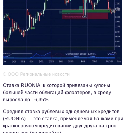
Телефон редакции:
+7 495 727-01-67
Электронные почты редакции:
Информационный отдел
info@business-magazine.online
Отдел рекламы
reklama@business-magazine.online
Отдел распространения/редакционная подписка
podpiska@business-magazine.online
Отдел по работе с партнерами
© ООО Региональные новости
partner@business-magazine.online
Ставка RUONIA, к которой привязаны купоны
большей части облигаций-флоатеров, в среду
выросла до 16,35%.
Средняя ставка рублевых однодневных кредитов
(RUONIA) — это ставка, применяемая банками при
краткосрочном кредитовании друг друга на срок
одного дня («овернайт»).