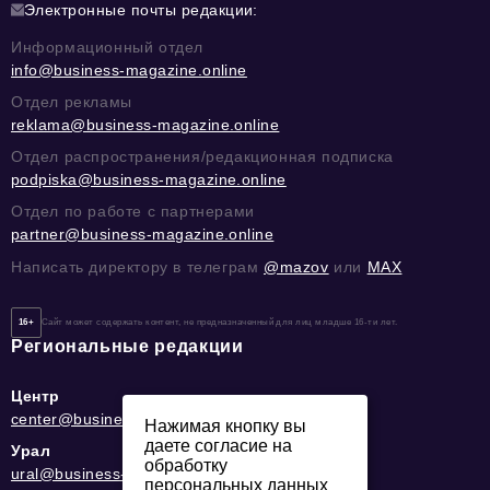
Электронные почты редакции:
Информационный отдел
info@business-magazine.online
Отдел рекламы
reklama@business-magazine.online
Отдел распространения/редакционная подписка
podpiska@business-magazine.online
Отдел по работе с партнерами
partner@business-magazine.online
Написать директору в телеграм
@mazov
или
MAX
16+
Сайт может содержать контент, не предназначенный для лиц младше 16-ти лет.
Региональные редакции
Центр
center@business-magazine.online
Нажимая кнопку вы
даете согласие на
Урал
обработку
ural@business-magazine.online
персональных данных