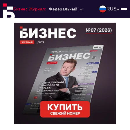
RUS
Бизнес Журнал:
Федеральный
Главная
Франчайзинг
Номера журнала
Контакты
Категории:
Инвестиции
События
Ниши и рынки
Технологии и тренды
Инфраструктура развития