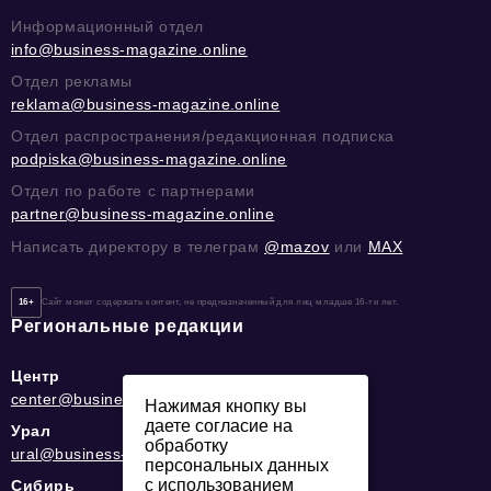
Информационный отдел
info@business-magazine.online
Отдел рекламы
reklama@business-magazine.online
Отдел распространения/редакционная подписка
podpiska@business-magazine.online
Отдел по работе с партнерами
partner@business-magazine.online
Написать директору в телеграм
@mazov
или
MAX
16+
Сайт может содержать контент, не предназначенный для лиц младше 16-ти лет.
Региональные редакции
Центр
center@business-magazine.online
Нажимая кнопку вы
даете согласие на
Урал
обработку
ural@business-magazine.online
персональных данных
с использованием
Сибирь