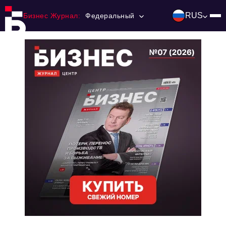
RUS
Бизнес Журнал:
Федеральный
Главная
Франчайзинг
Номера журнала
Контакты
Категории:
Инвестиции
События
Ниши и рынки
Технологии и тренды
Инфраструктура развития